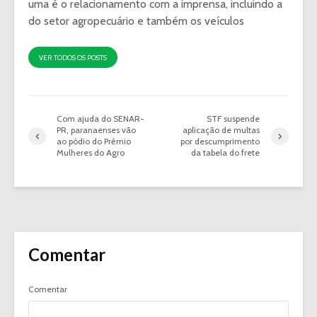
uma é o relacionamento com a imprensa, incluindo a
do setor agropecuário e também os veículos
VER TODOS OS POSTS
Com ajuda do SENAR-
STF suspende
PR, paranaenses vão
aplicação de multas
ao pódio do Prêmio
por descumprimento
Mulheres do Agro
da tabela do frete
Comentar
Comentar