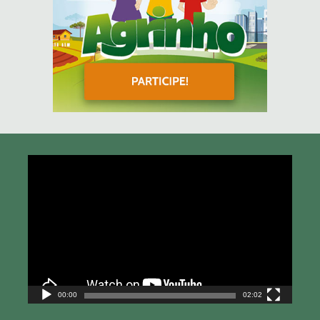
Tocador
de
vídeo
00:00
02:02