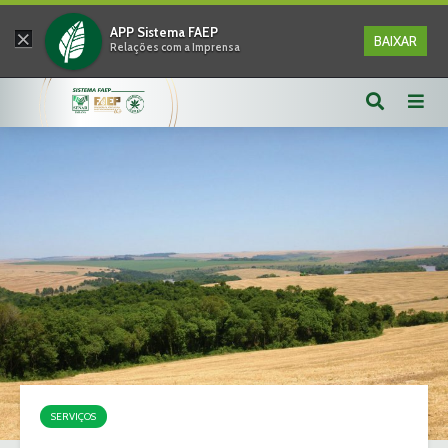
×
APP Sistema FAEP
BAIXAR
Relações com a Imprensa
SERVIÇOS