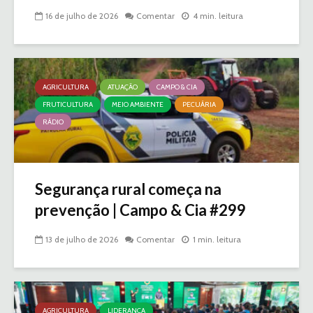
16 de julho de 2026
Comentar
4 min. leitura
AGRICULTURA
ATUAÇÃO
CAMPO & CIA
FRUTICULTURA
MEIO AMBIENTE
PECUÁRIA
RÁDIO
Segurança rural começa na
prevenção | Campo & Cia #299
13 de julho de 2026
Comentar
1 min. leitura
AGRICULTURA
LIDERANÇA