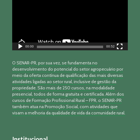
vídeo
00:00
00:52
O SENAR-PR, por sua vez, se fundamenta no
desenvolvimento do potencial do setor agropecuário por
meio da oferta contínua de qualificação das mais diversas
atividades ligadas ao setor rural, inclusive de gestão da
propriedade. São mais de 250 cursos, na modalidade
presencial, todos de forma gratuita e certificada. Além dos
cursos de Formação Profissional Rural – FPR, o SENAR-PR
também atua na Promoção Social, com atividades que
visam a melhoria da qualidade de vida da comunidade rural.
Institucional