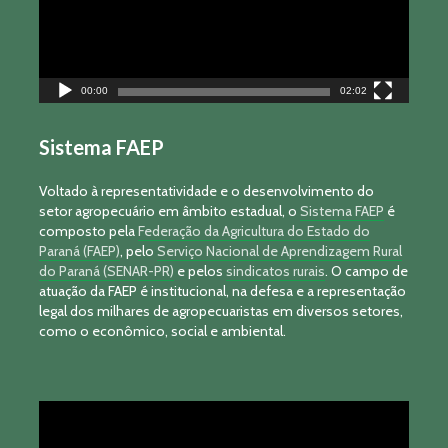
00:00
02:02
Sistema FAEP
Voltado à representatividade e o desenvolvimento do
setor agropecuário em âmbito estadual, o
Sistema FAEP
é
composto pela
Federação da Agricultura do Estado do
Paraná (FAEP)
, pelo
Serviço Nacional de Aprendizagem Rural
do Paraná (SENAR-PR)
e pelos
sindicatos rurais
. O campo de
atuação da FAEP é institucional, na defesa e a representação
legal dos milhares de agropecuaristas em diversos setores,
como o econômico, social e ambiental.
Tocador
de