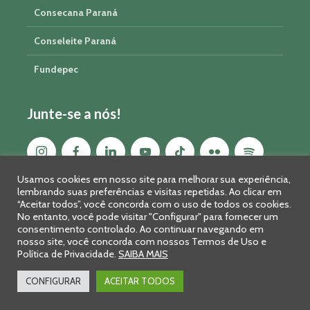
Consecana Paraná
Conseleite Paraná
Fundepec
Junte-se a nós!
Usamos cookies em nosso site para melhorar sua experiência,
lembrando suas preferências e visitas repetidas. Ao clicar em
“Aceitar todos”, você concorda com o uso de todos os cookies.
No entanto, você pode visitar "Configurar" para fornecer um
consentimento controlado. Ao continuar navegando em
nosso site, você concorda com nossos Termos de Uso e
Política de Privacidade.
SAIBA MAIS
Sistema FAEP/SENAR-PR © 2026 · R. Marechal Deodoro, 450, 14º
andar - Curitiba - PR - CEP: 80010-010 - Fone: 41 2169-7988/2106-
CONFIGURAR
ACEITAR TODOS
0401 - Fax: 41 3323-2124