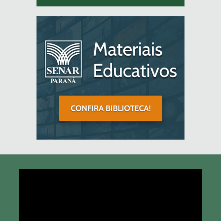
Tocador
de
vídeo