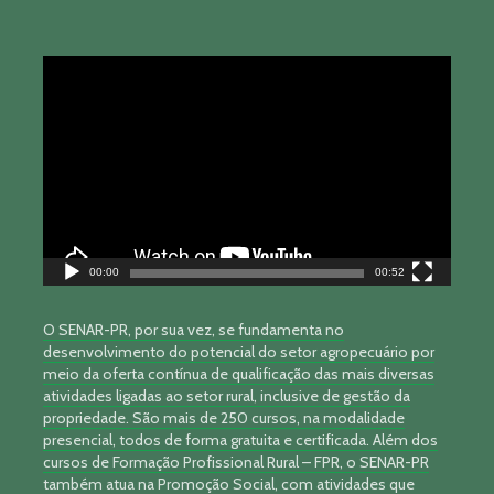
Tocador
de
vídeo
00:00
00:52
O SENAR-PR, por sua vez, se fundamenta no
desenvolvimento do potencial do setor agropecuário por
meio da oferta contínua de qualificação das mais diversas
atividades ligadas ao setor rural, inclusive de gestão da
propriedade. São mais de 250 cursos, na modalidade
presencial, todos de forma gratuita e certificada. Além dos
cursos de Formação Profissional Rural – FPR, o SENAR-PR
também atua na Promoção Social, com atividades que