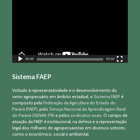
Tocador
de
vídeo
00:00
02:02
Sistema FAEP
Voltado à representatividade e o desenvolvimento do
setor agropecuário em âmbito estadual, o
Sistema FAEP
é
composto pela
Federação da Agricultura do Estado do
Paraná (FAEP)
, pelo
Serviço Nacional de Aprendizagem Rural
do Paraná (SENAR-PR)
e pelos
sindicatos rurais
. O campo de
atuação da FAEP é institucional, na defesa e a representação
legal dos milhares de agropecuaristas em diversos setores,
como o econômico, social e ambiental.