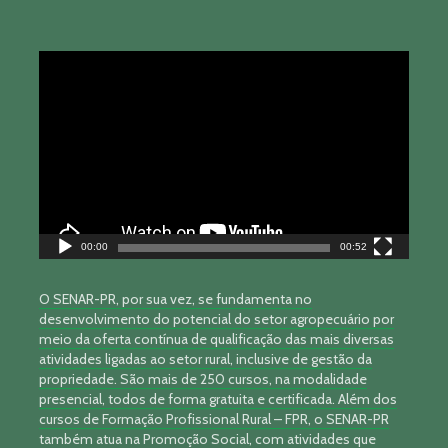
Tocador
de
vídeo
00:00
00:52
O SENAR-PR, por sua vez, se fundamenta no
desenvolvimento do potencial do setor agropecuário por
meio da oferta contínua de qualificação das mais diversas
atividades ligadas ao setor rural, inclusive de gestão da
propriedade. São mais de 250 cursos, na modalidade
presencial, todos de forma gratuita e certificada. Além dos
cursos de Formação Profissional Rural – FPR, o SENAR-PR
também atua na Promoção Social, com atividades que