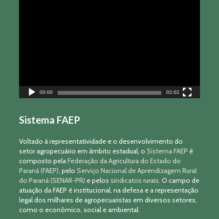
Tocador
de
vídeo
00:00
02:02
Sistema FAEP
Voltado à representatividade e o desenvolvimento do
setor agropecuário em âmbito estadual, o
Sistema FAEP
é
composto pela
Federação da Agricultura do Estado do
Paraná (FAEP)
, pelo
Serviço Nacional de Aprendizagem Rural
do Paraná (SENAR-PR)
e pelos
sindicatos rurais
. O campo de
atuação da FAEP é institucional, na defesa e a representação
legal dos milhares de agropecuaristas em diversos setores,
como o econômico, social e ambiental.