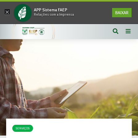
×
APP Sistema FAEP
BAIXAR
Relações com a Imprensa
SERVIÇOS