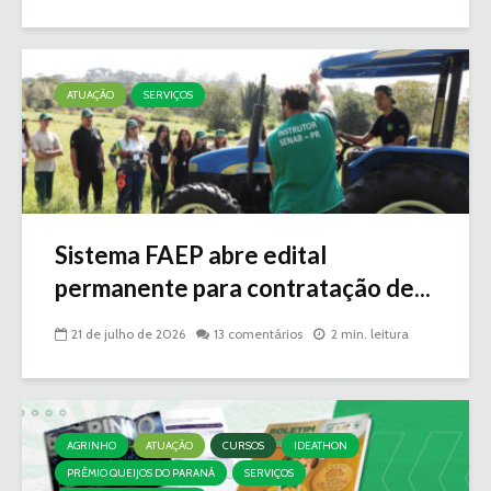
ATUAÇÃO
SERVIÇOS
Sistema FAEP abre edital
permanente para contratação de...
21 de julho de 2026
13 comentários
2 min. leitura
AGRINHO
ATUAÇÃO
CURSOS
IDEATHON
PRÊMIO QUEIJOS DO PARANÁ
SERVIÇOS