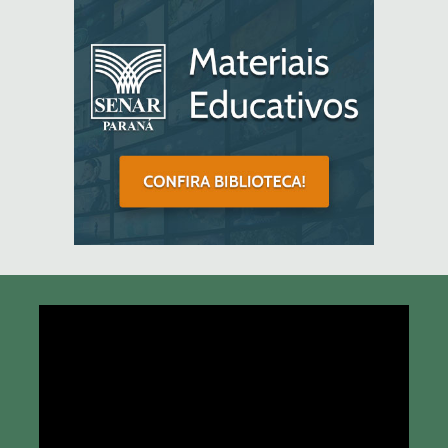
Tocador
de
vídeo