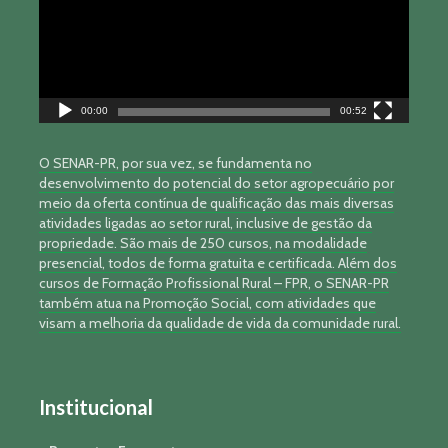
00:00
00:52
O SENAR-PR, por sua vez, se fundamenta no
desenvolvimento do potencial do setor agropecuário por
meio da oferta contínua de qualificação das mais diversas
atividades ligadas ao setor rural, inclusive de gestão da
propriedade. São mais de 250 cursos, na modalidade
presencial, todos de forma gratuita e certificada. Além dos
cursos de Formação Profissional Rural – FPR, o SENAR-PR
também atua na Promoção Social, com atividades que
visam a melhoria da qualidade de vida da comunidade rural.
Institucional