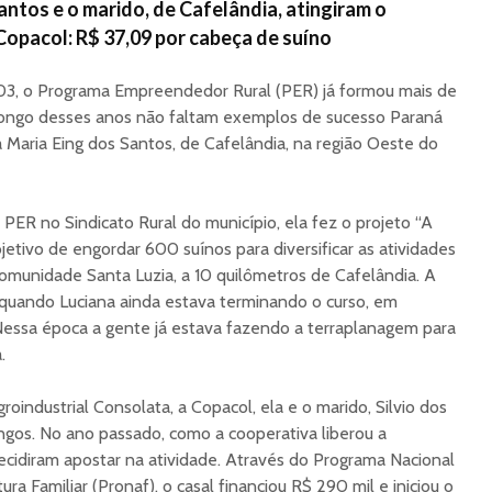
antos e o marido, de Cafelândia, atingiram o
Copacol: R$ 37,09 por cabeça de suíno
03, o Programa Empreendedor Rural (PER) já formou mais de
o longo desses anos não faltam exemplos de sucesso Paraná
a Maria Eing dos Santos, de Cafelândia, na região Oeste do
PER no Sindicato Rural do município, ela fez o projeto “A
jetivo de engordar 600 suínos para diversificar as atividades
 Comunidade Santa Luzia, a 10 quilômetros de Cafelândia. A
a quando Luciana ainda estava terminando o curso, em
essa época a gente já estava fazendo a terraplanagem para
.
oindustrial Consolata, a Copacol, ela e o marido, Silvio dos
ngos. No ano passado, como a cooperativa liberou a
decidiram apostar na atividade. Através do Programa Nacional
ra Familiar (Pronaf), o casal financiou R$ 290 mil e iniciou o