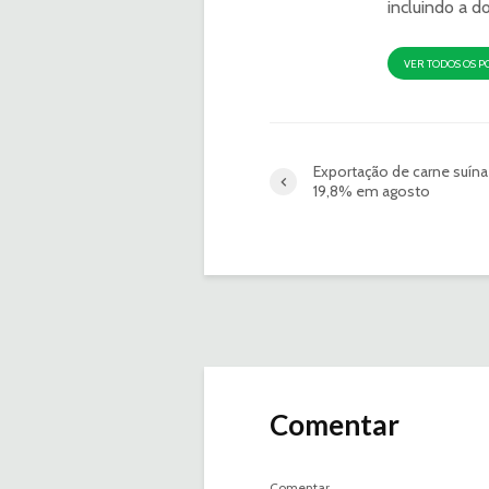
incluindo a d
VER TODOS OS P
Exportação de carne suína
19,8% em agosto
Comentar
Comentar