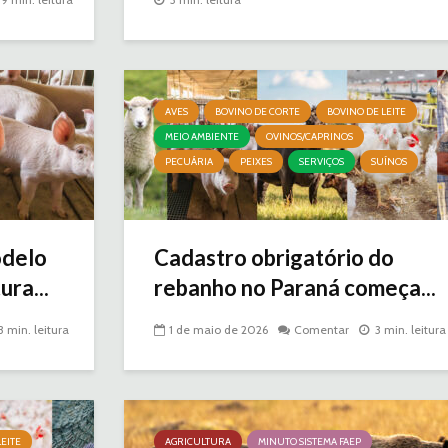
AVES
BOVINO DE CORTE
BOVINO DE LEITE
MEIO AMBIENTE
OVINOS/CAPRINOS
PECUÁRIA
PEIXES
SERVIÇOS
SUÍNOS
odelo
Cadastro obrigatório do
ura...
rebanho no Paraná começa...
3 min. leitura
1 de maio de 2026
Comentar
3 min. leitura
EITE
AGRICULTURA
MINUTO SISTEMA FAEP