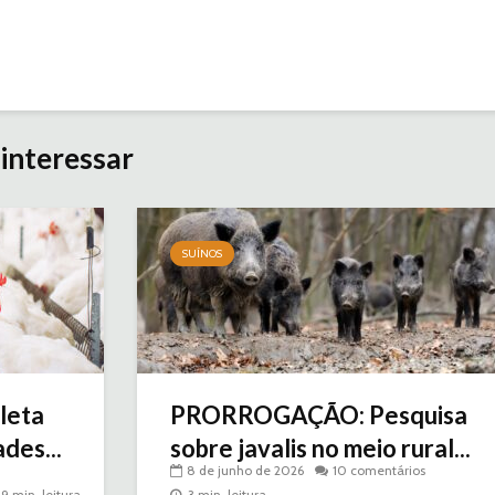
interessar
SUÍNOS
leta
PRORROGAÇÃO: Pesquisa
des...
sobre javalis no meio rural...
8 de junho de 2026
10 comentários
9 min. leitura
3 min. leitura