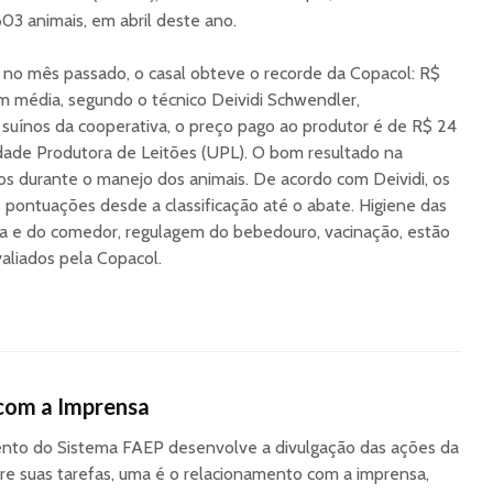
603 animais, em abril deste ano.
 no mês passado, o casal obteve o recorde da Copacol: R$
m média, segundo o técnico Deividi Schwendler,
suínos da cooperativa, o preço pago ao produtor é de R$ 24
dade Produtora de Leitões (UPL). O bom resultado na
os durante o manejo dos animais. De acordo com Deividi, os
 pontuações desde a classificação até o abate. Higiene das
na e do comedor, regulagem do bebedouro, vacinação, estão
avaliados pela Copacol.
com a Imprensa
to do Sistema FAEP desenvolve a divulgação das ações da
re suas tarefas, uma é o relacionamento com a imprensa,