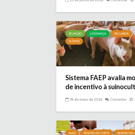
ATUAÇÃO
LIDERANÇA
PECUÁRIA
SUÍNOS
Sistema FAEP avalia m
de incentivo à suinocult
18 de maio de 2026
Comentar
AVES
BOVINO DE CORTE
BOVINO DE L