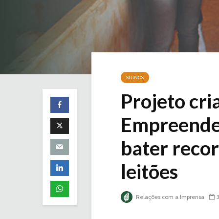
SUÍNOS
Projeto cr
Empreended
bater reco
leitões
Relações com a Imprensa