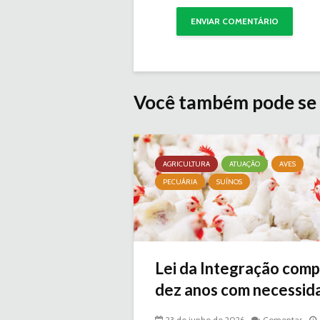
Você também pode se 
AGRICULTURA
ATUAÇÃO
AVES
PECUÁRIA
SUÍNOS
Lei da Integração comp
dez anos com necessida
23 de junho de 2026
Comentar