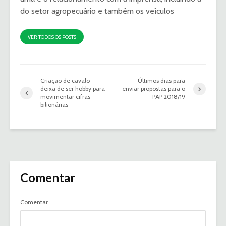
do setor agropecuário e também os veículos
VER TODOS OS POSTS
Criação de cavalo
Últimos dias para
deixa de ser hobby para
enviar propostas para o
movimentar cifras
PAP 2018/19
bilionárias
Comentar
Comentar