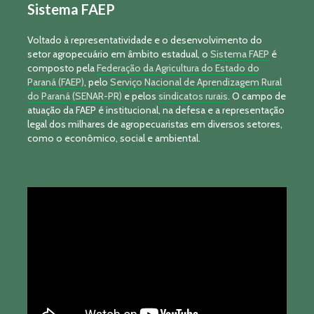
Sistema FAEP
Voltado à representatividade e o desenvolvimento do
setor agropecuário em âmbito estadual, o
Sistema FAEP
é
composto pela
Federação da Agricultura do Estado do
Paraná (FAEP)
, pelo
Serviço Nacional de Aprendizagem Rural
do Paraná (SENAR-PR)
e pelos
sindicatos rurais
. O campo de
atuação da FAEP é institucional, na defesa e a representação
legal dos milhares de agropecuaristas em diversos setores,
como o econômico, social e ambiental.
Tocador
de
vídeo