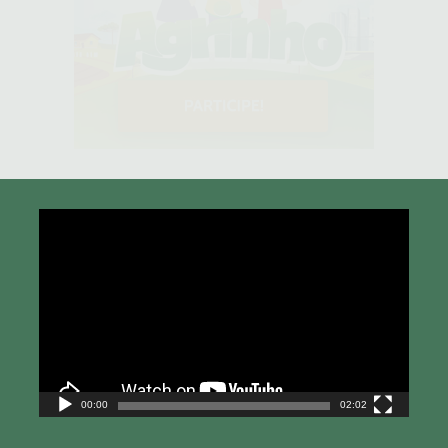
Tocador
de
vídeo
00:00
02:02