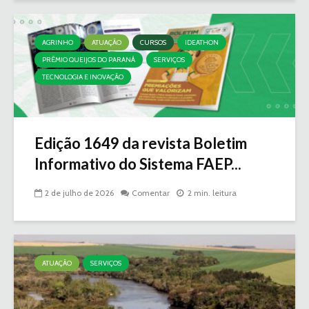
AGRINHO
ATUAÇÃO
CURSOS
IDEATHON
PRÊMIO QUEIJOS DO PARANÁ
SERVIÇOS
TECNOLOGIA E INOVAÇÃO
Edição 1649 da revista Boletim
Informativo do Sistema FAEP...
2 de julho de 2026
Comentar
2 min. leitura
ATUAÇÃO
SERVIÇOS