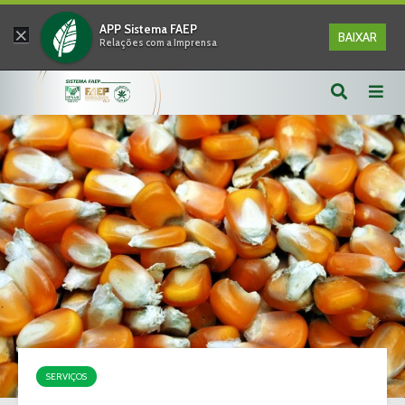
×
APP Sistema FAEP
BAIXAR
Relações com a Imprensa
SERVIÇOS