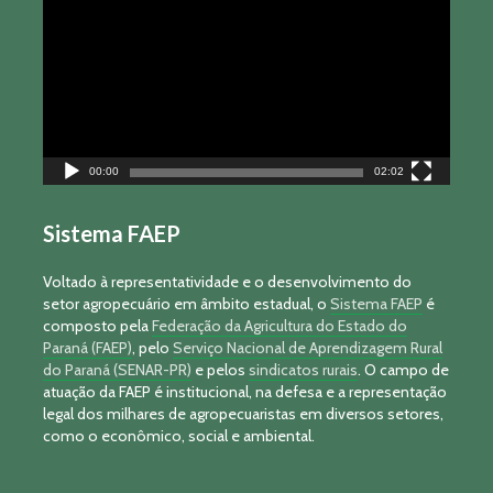
vídeo
00:00
02:02
Sistema FAEP
Voltado à representatividade e o desenvolvimento do
setor agropecuário em âmbito estadual, o
Sistema FAEP
é
composto pela
Federação da Agricultura do Estado do
Paraná (FAEP)
, pelo
Serviço Nacional de Aprendizagem Rural
do Paraná (SENAR-PR)
e pelos
sindicatos rurais
. O campo de
atuação da FAEP é institucional, na defesa e a representação
legal dos milhares de agropecuaristas em diversos setores,
como o econômico, social e ambiental.