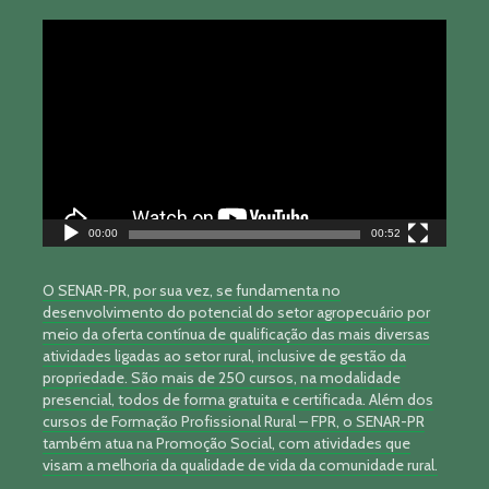
Tocador
de
vídeo
00:00
00:52
O SENAR-PR, por sua vez, se fundamenta no
desenvolvimento do potencial do setor agropecuário por
meio da oferta contínua de qualificação das mais diversas
atividades ligadas ao setor rural, inclusive de gestão da
propriedade. São mais de 250 cursos, na modalidade
presencial, todos de forma gratuita e certificada. Além dos
cursos de Formação Profissional Rural – FPR, o SENAR-PR
também atua na Promoção Social, com atividades que
visam a melhoria da qualidade de vida da comunidade rural.