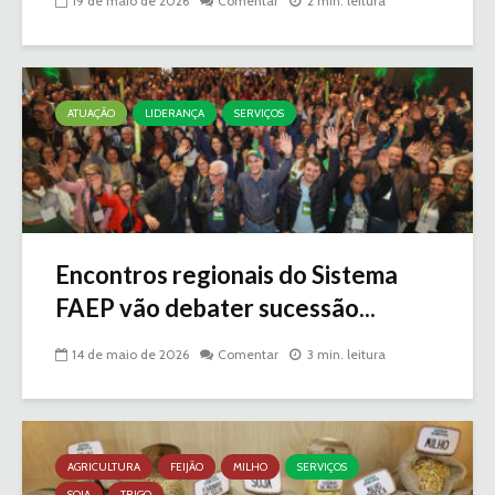
19 de maio de 2026
Comentar
2 min. leitura
ATUAÇÃO
LIDERANÇA
SERVIÇOS
Encontros regionais do Sistema
FAEP vão debater sucessão...
14 de maio de 2026
Comentar
3 min. leitura
AGRICULTURA
FEIJÃO
MILHO
SERVIÇOS
SOJA
TRIGO