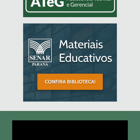
Tocador
de
vídeo