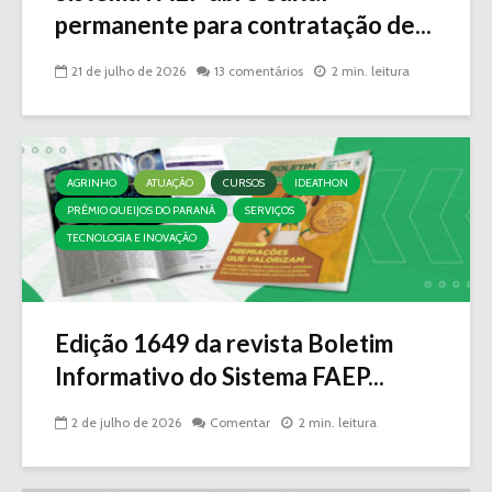
permanente para contratação de...
21 de julho de 2026
13 comentários
2 min. leitura
AGRINHO
ATUAÇÃO
CURSOS
IDEATHON
PRÊMIO QUEIJOS DO PARANÁ
SERVIÇOS
TECNOLOGIA E INOVAÇÃO
Edição 1649 da revista Boletim
Informativo do Sistema FAEP...
2 de julho de 2026
Comentar
2 min. leitura