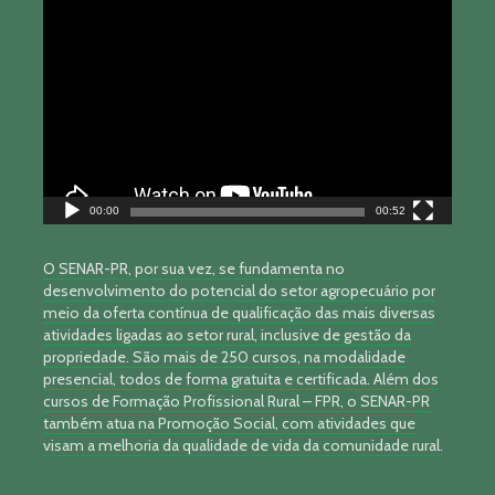
Tocador
de
vídeo
00:00
00:52
O SENAR-PR, por sua vez, se fundamenta no
desenvolvimento do potencial do setor agropecuário por
meio da oferta contínua de qualificação das mais diversas
atividades ligadas ao setor rural, inclusive de gestão da
propriedade. São mais de 250 cursos, na modalidade
presencial, todos de forma gratuita e certificada. Além dos
cursos de Formação Profissional Rural – FPR, o SENAR-PR
também atua na Promoção Social, com atividades que
visam a melhoria da qualidade de vida da comunidade rural.