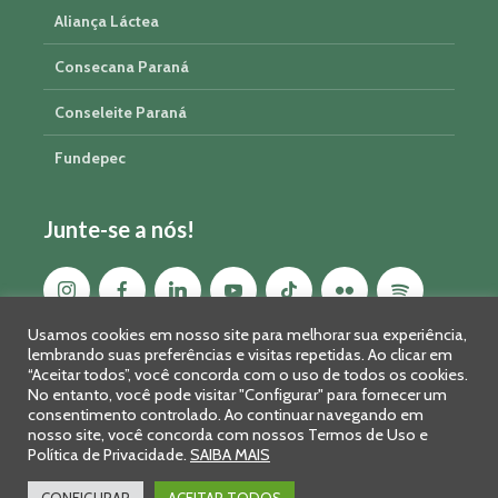
Aliança Láctea
Consecana Paraná
Conseleite Paraná
Fundepec
Junte-se a nós!
Usamos cookies em nosso site para melhorar sua experiência,
lembrando suas preferências e visitas repetidas. Ao clicar em
“Aceitar todos”, você concorda com o uso de todos os cookies.
No entanto, você pode visitar "Configurar" para fornecer um
consentimento controlado. Ao continuar navegando em
nosso site, você concorda com nossos Termos de Uso e
Política de Privacidade.
SAIBA MAIS
Sistema FAEP/SENAR-PR © 2026 · R. Marechal Deodoro, 450, 14º
andar - Curitiba - PR - CEP: 80010-010 - Fone: 41 2169-7988/2106-