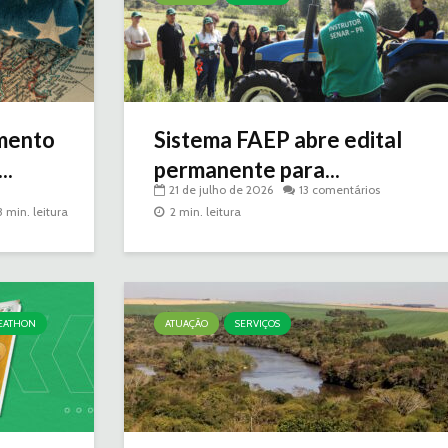
mento
Sistema FAEP abre edital
..
permanente para...
21 de julho de 2026
13 comentários
3 min. leitura
2 min. leitura
EATHON
ATUAÇÃO
SERVIÇOS