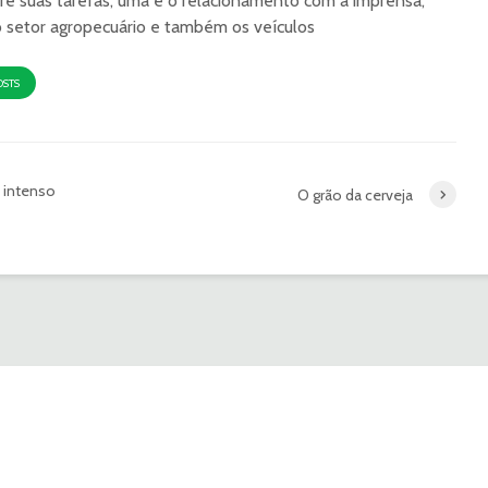
re suas tarefas, uma é o relacionamento com a imprensa,
o setor agropecuário e também os veículos
OSTS
 intenso
O grão da cerveja