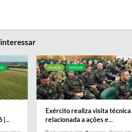
interessar
ÇOS
ATUAÇÃO
SERVIÇOS
Exército realiza visita técnica
|...
relacionada a ações e...
1 min. leitura
4 de agosto de 2026
Comentar
3 min. leitu