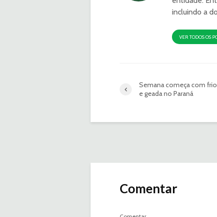
entidade. Ent
incluindo a d
VER TODOS OS P
Semana começa com frio
e geada no Paraná
Comentar
Comentar