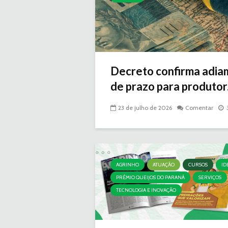
Decreto confirma adia
de prazo para produtor.
23 de julho de 2026
Comentar
AGRINHO
ATUAÇÃO
CURSOS
ID
PRÊMIO QUEIJOS DO PARANÁ
SERVIÇOS
TECNOLOGIA E INOVAÇÃO