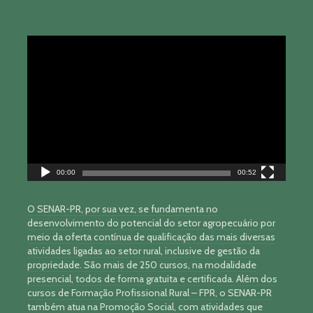
Tocador
de
vídeo
00:00
00:52
O SENAR-PR, por sua vez, se fundamenta no
desenvolvimento do potencial do setor agropecuário por
meio da oferta contínua de qualificação das mais diversas
atividades ligadas ao setor rural, inclusive de gestão da
propriedade. São mais de 250 cursos, na modalidade
presencial, todos de forma gratuita e certificada. Além dos
cursos de Formação Profissional Rural – FPR, o SENAR-PR
também atua na Promoção Social, com atividades que