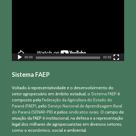
Tocador
de
vídeo
00:00
02:02
Sistema FAEP
Voltado à representatividade e o desenvolvimento do
setor agropecuário em âmbito estadual, o
Sistema FAEP
é
composto pela
Federação da Agricultura do Estado do
Paraná (FAEP)
, pelo
Serviço Nacional de Aprendizagem Rural
do Paraná (SENAR-PR)
e pelos
sindicatos rurais
. O campo de
atuação da FAEP é institucional, na defesa e a representação
legal dos milhares de agropecuaristas em diversos setores,
como o econômico, social e ambiental.