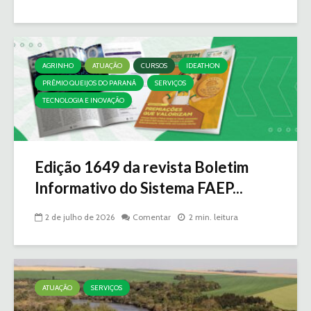
AGRINHO
ATUAÇÃO
CURSOS
IDEATHON
PRÊMIO QUEIJOS DO PARANÁ
SERVIÇOS
TECNOLOGIA E INOVAÇÃO
Edição 1649 da revista Boletim
Informativo do Sistema FAEP...
2 de julho de 2026
Comentar
2 min. leitura
ATUAÇÃO
SERVIÇOS