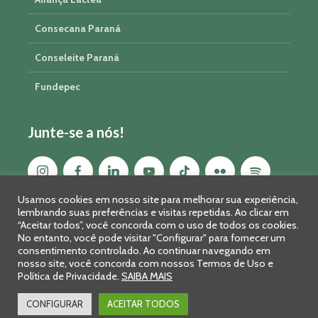
Consecana Paraná
Conseleite Paraná
Fundepec
Junte-se a nós!
Usamos cookies em nosso site para melhorar sua experiência,
lembrando suas preferências e visitas repetidas. Ao clicar em
“Aceitar todos”, você concorda com o uso de todos os cookies.
No entanto, você pode visitar "Configurar" para fornecer um
consentimento controlado. Ao continuar navegando em
nosso site, você concorda com nossos Termos de Uso e
Política de Privacidade.
SAIBA MAIS
Sistema FAEP/SENAR-PR © 2026 · R. Marechal Deodoro, 450, 14º
andar - Curitiba - PR - CEP: 80010-010 - Fone: 41 2169-7988/2106-
CONFIGURAR
ACEITAR TODOS
0401 - Fax: 41 3323-2124