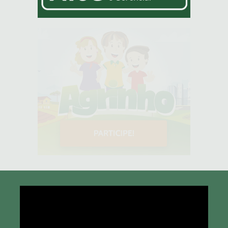
Tocador
de
vídeo