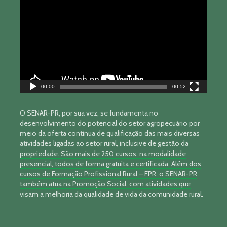
de
vídeo
00:00
00:52
O SENAR-PR, por sua vez, se fundamenta no
desenvolvimento do potencial do setor agropecuário por
meio da oferta contínua de qualificação das mais diversas
atividades ligadas ao setor rural, inclusive de gestão da
propriedade. São mais de 250 cursos, na modalidade
presencial, todos de forma gratuita e certificada. Além dos
cursos de Formação Profissional Rural – FPR, o SENAR-PR
também atua na Promoção Social, com atividades que
visam a melhoria da qualidade de vida da comunidade rural.