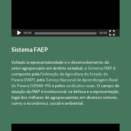
00:00
02:02
Sistema FAEP
Voltado à representatividade e o desenvolvimento do
setor agropecuário em âmbito estadual, o
Sistema FAEP
é
composto pela
Federação da Agricultura do Estado do
Paraná (FAEP)
, pelo
Serviço Nacional de Aprendizagem Rural
do Paraná (SENAR-PR)
e pelos
sindicatos rurais
. O campo de
atuação da FAEP é institucional, na defesa e a representação
legal dos milhares de agropecuaristas em diversos setores,
como o econômico, social e ambiental.
Tocador