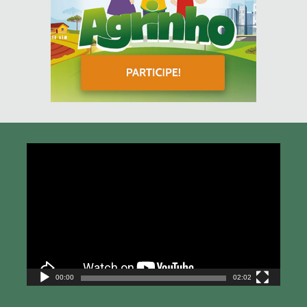
Tocador
de
vídeo
00:00
02:02