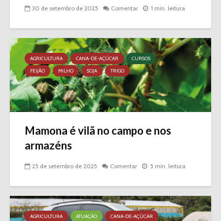
30 de setembro de 2025
Comentar
1 min. leitura
AGRICULTURA
CANA-DE-AÇÚCAR
CURSOS
FEIJÃO
MILHO
SOJA
TRIGO
Mamona é vilã no campo e nos
armazéns
25 de setembro de 2025
Comentar
5 min. leitura
AGRICULTURA
ATUAÇÃO
CANA-DE-AÇÚCAR