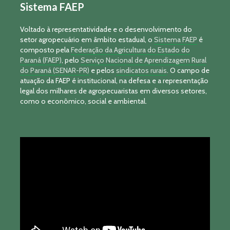
Sistema FAEP
Voltado à representatividade e o desenvolvimento do
setor agropecuário em âmbito estadual, o
Sistema FAEP
é
composto pela
Federação da Agricultura do Estado do
Paraná (FAEP)
, pelo
Serviço Nacional de Aprendizagem Rural
do Paraná (SENAR-PR)
e pelos
sindicatos rurais
. O campo de
atuação da FAEP é institucional, na defesa e a representação
legal dos milhares de agropecuaristas em diversos setores,
como o econômico, social e ambiental.
Tocador
de
vídeo