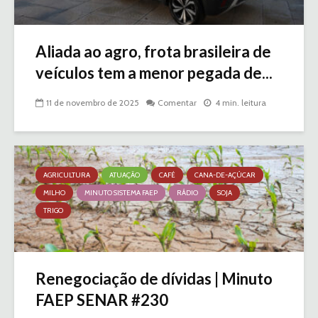
Aliada ao agro, frota brasileira de
veículos tem a menor pegada de...
11 de novembro de 2025
Comentar
4 min. leitura
AGRICULTURA
ATUAÇÃO
CAFÉ
CANA-DE-AÇÚCAR
MILHO
MINUTO SISTEMA FAEP
RÁDIO
SOJA
TRIGO
Renegociação de dívidas | Minuto
FAEP SENAR #230