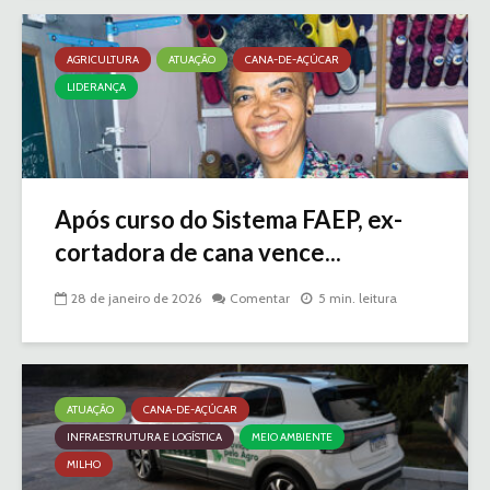
AGRICULTURA
ATUAÇÃO
CANA-DE-AÇÚCAR
LIDERANÇA
Após curso do Sistema FAEP, ex-
cortadora de cana vence...
28 de janeiro de 2026
Comentar
5 min. leitura
ATUAÇÃO
CANA-DE-AÇÚCAR
INFRAESTRUTURA E LOGÍSTICA
MEIO AMBIENTE
MILHO