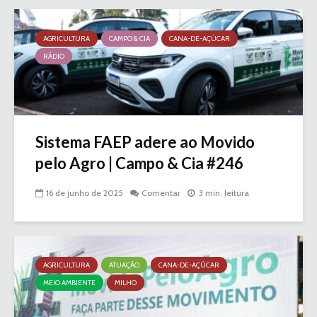
AGRICULTURA
CAMPO & CIA
CANA-DE-AÇÚCAR
RÁDIO
Sistema FAEP adere ao Movido
pelo Agro | Campo & Cia #246
16 de junho de 2025
Comentar
3 min. leitura
AGRICULTURA
ATUAÇÃO
CANA-DE-AÇÚCAR
MEIO AMBIENTE
MILHO