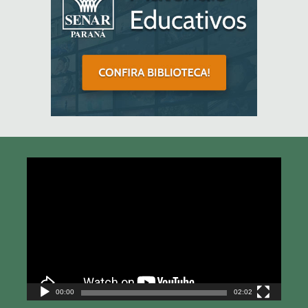
Tocador
de
vídeo
00:00
02:02