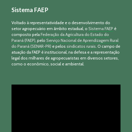
Sistema FAEP
Voltado à representatividade e o desenvolvimento do
setor agropecuário em âmbito estadual, o
Sistema FAEP
é
composto pela
Federação da Agricultura do Estado do
Paraná (FAEP)
, pelo
Serviço Nacional de Aprendizagem Rural
do Paraná (SENAR-PR)
e pelos
sindicatos rurais
. O campo de
atuação da FAEP é institucional, na defesa e a representação
legal dos milhares de agropecuaristas em diversos setores,
como o econômico, social e ambiental.
Tocador
de
vídeo