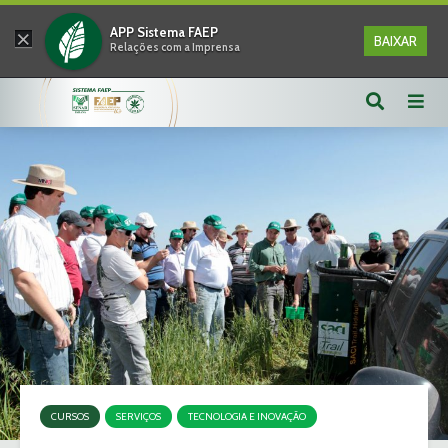
×
APP Sistema FAEP
BAIXAR
Relações com a Imprensa
CURSOS
SERVIÇOS
TECNOLOGIA E INOVAÇÃO