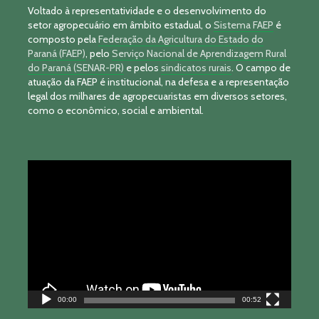
Voltado à representatividade e o desenvolvimento do
setor agropecuário em âmbito estadual, o
Sistema FAEP
é
composto pela
Federação da Agricultura do Estado do
Paraná (FAEP)
, pelo
Serviço Nacional de Aprendizagem Rural
do Paraná (SENAR-PR)
e pelos
sindicatos rurais
. O campo de
atuação da FAEP é institucional, na defesa e a representação
legal dos milhares de agropecuaristas em diversos setores,
como o econômico, social e ambiental.
Tocador
de
vídeo
00:00
00:52