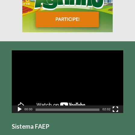
Tocador
de
vídeo
00:00
02:02
Sistema FAEP