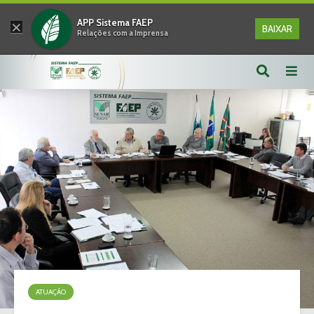
×
APP Sistema FAEP
BAIXAR
Relações com a Imprensa
ATUAÇÃO