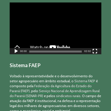
Tocador
de
vídeo
00:00
02:02
Sistema FAEP
Voltado à representatividade e o desenvolvimento do
setor agropecuário em âmbito estadual, o
Sistema FAEP
é
composto pela
Federação da Agricultura do Estado do
Paraná (FAEP)
, pelo
Serviço Nacional de Aprendizagem Rural
do Paraná (SENAR-PR)
e pelos
sindicatos rurais
. O campo de
atuação da FAEP é institucional, na defesa e a representação
legal dos milhares de agropecuaristas em diversos setores,
como o econômico, social e ambiental.