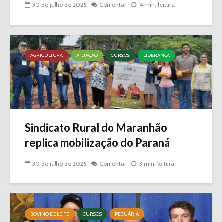
30 de julho de 2026
Comentar
4 min. leitura
AGRICULTURA
ATUAÇÃO
CURSOS
LIDERANÇA
Sindicato Rural do Maranhão
replica mobilização do Paraná
30 de julho de 2026
Comentar
3 min. leitura
BOVINO DE LEITE
CURSOS
PECUÁRIA