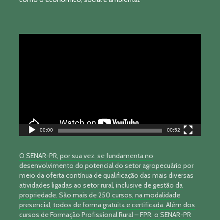
Tocador
de
vídeo
00:00
00:52
O SENAR-PR, por sua vez, se fundamenta no
desenvolvimento do potencial do setor agropecuário por
meio da oferta contínua de qualificação das mais diversas
atividades ligadas ao setor rural, inclusive de gestão da
propriedade. São mais de 250 cursos, na modalidade
presencial, todos de forma gratuita e certificada. Além dos
cursos de Formação Profissional Rural – FPR, o SENAR-PR