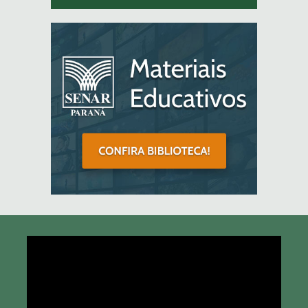
Tocador
de
vídeo