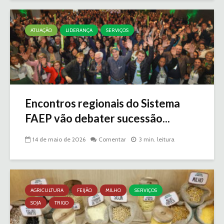
ATUAÇÃO
LIDERANÇA
SERVIÇOS
Encontros regionais do Sistema
FAEP vão debater sucessão...
14 de maio de 2026
Comentar
3 min. leitura
AGRICULTURA
FEIJÃO
MILHO
SERVIÇOS
SOJA
TRIGO