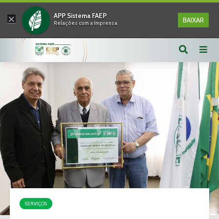
×
APP Sistema FAEP
BAIXAR
Relações com a Imprensa
SERVIÇOS