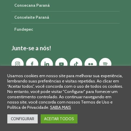
Consecana Paraná
Conseleite Paraná
Fundepec
Junte-se a nós!
Usamos cookies em nosso site para melhorar sua experiência,
lembrando suas preferências e visitas repetidas. Ao clicar em
“Aceitar todos”, você concorda com o uso de todos os cookies.
No entanto, você pode visitar "Configurar" para fornecer um
consentimento controlado. Ao continuar navegando em
nosso site, você concorda com nossos Termos de Uso e
Política de Privacidade.
SAIBA MAIS
Sistema FAEP/SENAR-PR © 2026 · R. Marechal Deodoro, 450, 14º
andar - Curitiba - PR - CEP: 80010-010 - Fone: 41 2169-7988/2106-
CONFIGURAR
ACEITAR TODOS
0401 - Fax: 41 3323-2124