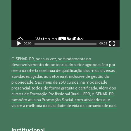
vídeo
00:00
00:52
O SENAR-PR, por sua vez, se fundamenta no
desenvolvimento do potencial do setor agropecuário por
meio da oferta contínua de qualificação das mais diversas
atividades ligadas ao setor rural, inclusive de gestão da
propriedade. São mais de 250 cursos, na modalidade
presencial, todos de forma gratuita e certificada. Além dos
cursos de Formação Profissional Rural – FPR, o SENAR-PR
também atua na Promoção Social, com atividades que
visam a melhoria da qualidade de vida da comunidade rural.
Institucional