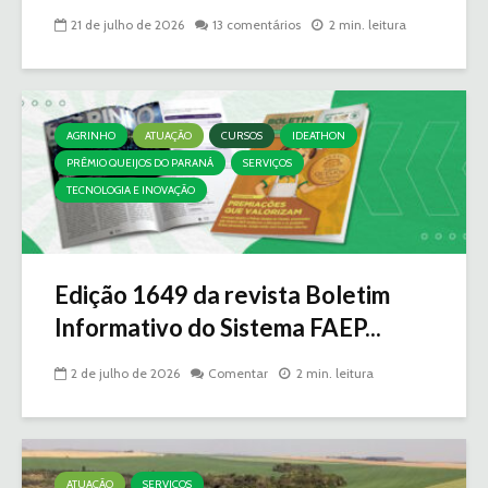
21 de julho de 2026
13 comentários
2 min. leitura
AGRINHO
ATUAÇÃO
CURSOS
IDEATHON
PRÊMIO QUEIJOS DO PARANÁ
SERVIÇOS
TECNOLOGIA E INOVAÇÃO
Edição 1649 da revista Boletim
Informativo do Sistema FAEP...
2 de julho de 2026
Comentar
2 min. leitura
ATUAÇÃO
SERVIÇOS