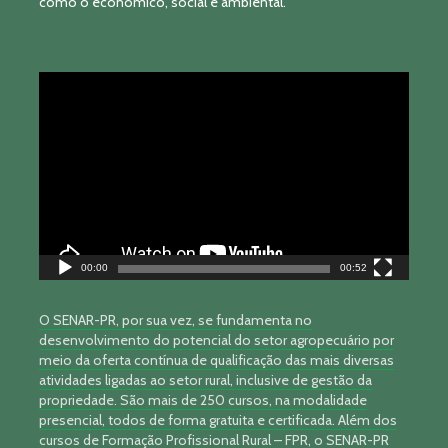
como o econômico, social e ambiental.
Tocador
de
vídeo
00:00
00:52
O SENAR-PR, por sua vez, se fundamenta no
desenvolvimento do potencial do setor agropecuário por
meio da oferta contínua de qualificação das mais diversas
atividades ligadas ao setor rural, inclusive de gestão da
propriedade. São mais de 250 cursos, na modalidade
presencial, todos de forma gratuita e certificada. Além dos
cursos de Formação Profissional Rural – FPR, o SENAR-PR