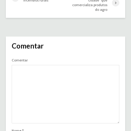
incêndios rurais
“cidade” que
comercializa produtos
do agro
Comentar
Comentar
Nome
*