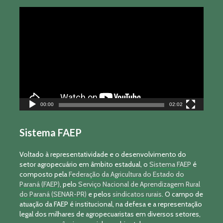
Tocador
de
vídeo
00:00
02:02
Sistema FAEP
Voltado à representatividade e o desenvolvimento do
setor agropecuário em âmbito estadual, o
Sistema FAEP
é
composto pela
Federação da Agricultura do Estado do
Paraná (FAEP)
, pelo
Serviço Nacional de Aprendizagem Rural
do Paraná (SENAR-PR)
e pelos
sindicatos rurais
. O campo de
atuação da FAEP é institucional, na defesa e a representação
legal dos milhares de agropecuaristas em diversos setores,