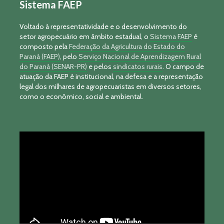
Sistema FAEP
Voltado à representatividade e o desenvolvimento do
setor agropecuário em âmbito estadual, o
Sistema FAEP
é
composto pela
Federação da Agricultura do Estado do
Paraná (FAEP)
, pelo
Serviço Nacional de Aprendizagem Rural
do Paraná (SENAR-PR)
e pelos
sindicatos rurais
. O campo de
atuação da FAEP é institucional, na defesa e a representação
legal dos milhares de agropecuaristas em diversos setores,
como o econômico, social e ambiental.
Tocador
de
vídeo