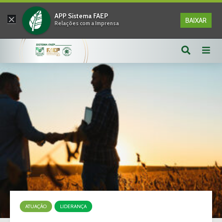
×
APP Sistema FAEP
BAIXAR
Relações com a Imprensa
ATUAÇÃO
LIDERANÇA