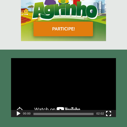
Tocador
de
vídeo
00:00
02:02