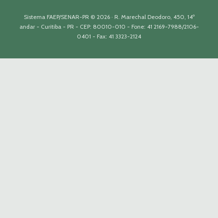
Sistema FAEP/SENAR-PR © 2026 · R. Marechal Deodoro, 450, 14º
andar - Curitiba - PR - CEP: 80010-010 - Fone: 41 2169-7988/2106-
0401 - Fax: 41 3323-2124