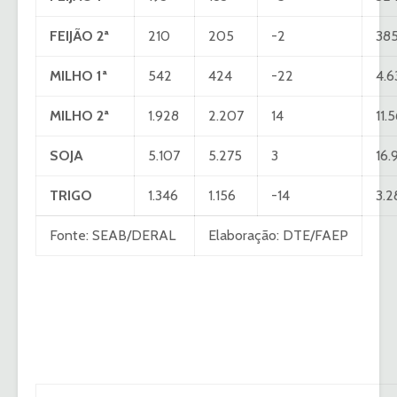
FEIJÃO 2ª
210
205
-2
385
MILHO 1ª
542
424
-22
4.6
MILHO 2ª
1.928
2.207
14
11.
SOJA
5.107
5.275
3
16.
TRIGO
1.346
1.156
-14
3.2
Fonte: SEAB/DERAL
Elaboração: DTE/FAEP