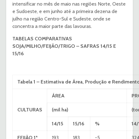
intensificar no mês de maio nas regiões Norte, Oeste
e Sudoeste, e em junho até a primeira dezena de
julho na região Centro-Sul e Sudeste, onde se
concentra a maior parte das lavouras.
TABELAS COMPARATIVAS
SOJA/MILHO/FEIJÃO/TRIGO – SAFRAS 14/15 E
15/16
Tabela 1 – Estimativa de Área, Produção e Rendimento 
ÁREA
PR
CULTURAS
(mil ha)
(to
14/15
15/16
%
14/
FEIJÃO 1ª
193
183
-5
324