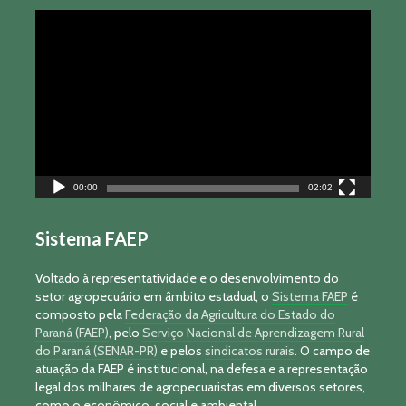
Tocador
de
vídeo
00:00
02:02
Sistema FAEP
Voltado à representatividade e o desenvolvimento do
setor agropecuário em âmbito estadual, o
Sistema FAEP
é
composto pela
Federação da Agricultura do Estado do
Paraná (FAEP)
, pelo
Serviço Nacional de Aprendizagem Rural
do Paraná (SENAR-PR)
e pelos
sindicatos rurais
. O campo de
atuação da FAEP é institucional, na defesa e a representação
legal dos milhares de agropecuaristas em diversos setores,
como o econômico, social e ambiental.