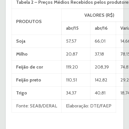
Tabela 2 – Preços Médios Recebidos pelos produtore
VALORES (R$)
PRODUTOS
abr/15
abr/16
Vari
Soja
57,57
66,01
14,
Milho
20,87
37,18
78,
Feijão de cor
119,20
208,39
74,
Feijão preto
110,51
142,82
29,
Trigo
34,37
40,81
18,
Fonte: SEAB/DERAL
Elaboração: DTE/FAEP