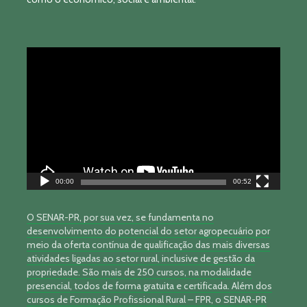
Tocador
de
vídeo
00:00
00:52
O SENAR-PR, por sua vez, se fundamenta no
desenvolvimento do potencial do setor agropecuário por
meio da oferta contínua de qualificação das mais diversas
atividades ligadas ao setor rural, inclusive de gestão da
propriedade. São mais de 250 cursos, na modalidade
presencial, todos de forma gratuita e certificada. Além dos
cursos de Formação Profissional Rural – FPR, o SENAR-PR