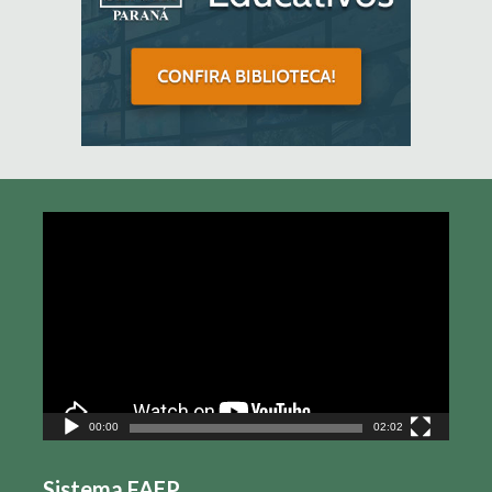
Tocador
de
vídeo
00:00
02:02
Sistema FAEP