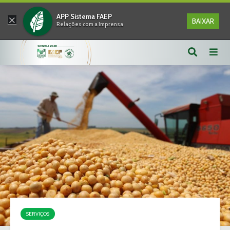
×
APP Sistema FAEP
BAIXAR
Relações com a Imprensa
SERVIÇOS