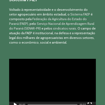
Voltado à representatividade e o desenvolvimento do
setor agropecuário em âmbito estadual, o
Sistema FAEP
é
composto pela
Federação da Agricultura do Estado do
Paraná (FAEP)
, pelo
Serviço Nacional de Aprendizagem Rural
do Paraná (SENAR-PR)
e pelos
sindicatos rurais
. O campo de
atuação da FAEP é institucional, na defesa e a representação
legal dos milhares de agropecuaristas em diversos setores,
como o econômico, social e ambiental.
Tocador
de
vídeo
00:00
00:52