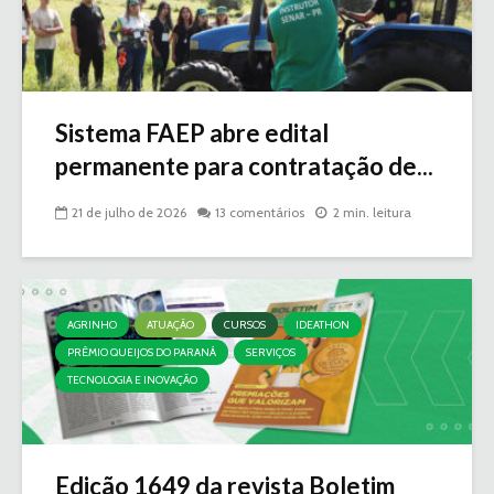
Sistema FAEP abre edital
permanente para contratação de...
21 de julho de 2026
13 comentários
2 min. leitura
AGRINHO
ATUAÇÃO
CURSOS
IDEATHON
PRÊMIO QUEIJOS DO PARANÁ
SERVIÇOS
TECNOLOGIA E INOVAÇÃO
Edição 1649 da revista Boletim