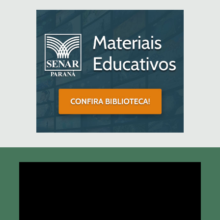
Tocador
de
vídeo