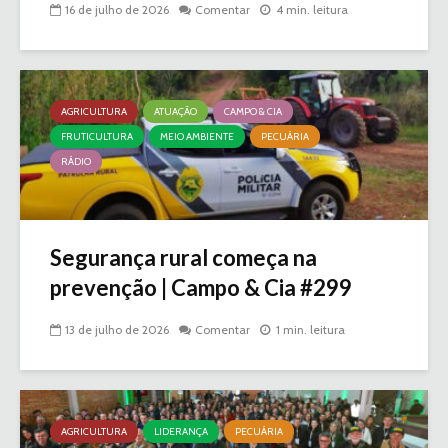
16 de julho de 2026
Comentar
4 min. leitura
AGRICULTURA
ATUAÇÃO
CAMPO & CIA
FRUTICULTURA
MEIO AMBIENTE
PECUÁRIA
RÁDIO
Segurança rural começa na
prevenção | Campo & Cia #299
13 de julho de 2026
Comentar
1 min. leitura
AGRICULTURA
LIDERANÇA
PECUÁRIA