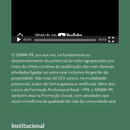
00:00
00:52
O SENAR-PR, por sua vez, se fundamenta no
desenvolvimento do potencial do setor agropecuário por
meio da oferta contínua de qualificação das mais diversas
atividades ligadas ao setor rural, inclusive de gestão da
propriedade. São mais de 250 cursos, na modalidade
presencial, todos de forma gratuita e certificada. Além dos
cursos de Formação Profissional Rural – FPR, o SENAR-PR
também atua na Promoção Social, com atividades que
visam a melhoria da qualidade de vida da comunidade rural.
Institucional