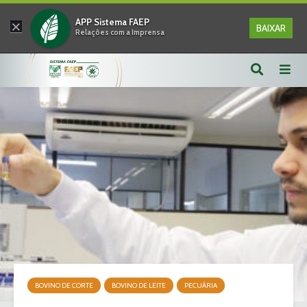
×
APP Sistema FAEP
BAIXAR
Relações com a Imprensa
BOVINO DE CORTE
BOVINO DE LEITE
PECUÁRIA