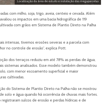
Localização da área de estudo e instalação das megaparcelas
as com milho, soja, trigo, aveia, centeio e cevada. Além
avaliou os impactos em uma bacia hidrográfica de 119
ultivada com grãos em Sistema de Plantio Direto na Palha
is intensas, tivemos erosões severas e a parcela com
or no controle de erosão”, explica Pott.
ção dos terraços reduziu em até 78% as perdas de água,
s sistemas analisados. Esse modelo também demonstrou
 solo, com menor escoamento superficial e maior
uras cultivadas.
ção do Sistema de Plantio Direto na Palha não se mostrou
 de solo e água quando há ocorrência de chuvas mais fortes.
registraram sulcos de erosão e perdas hídricas e de