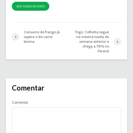
VER TODOS OS POSTS
Consumo de frango já
Trigo: Colheita segue
supera o da carne
na mesma toada da
bovina
semana anterior e
chega a 78% no
Paraná
Comentar
Comentar