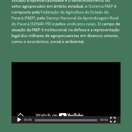
Voltado à representatividade e o desenvolvimento do
setor agropecuário em âmbito estadual, o
Sistema FAEP
é
composto pela
Federação da Agricultura do Estado do
Paraná (FAEP)
, pelo
Serviço Nacional de Aprendizagem Rural
do Paraná (SENAR-PR)
e pelos
sindicatos rurais
. O campo de
atuação da FAEP é institucional, na defesa e a representação
legal dos milhares de agropecuaristas em diversos setores,
como o econômico, social e ambiental.
Tocador
de
vídeo
00:00
00:52