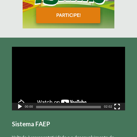
Tocador
de
vídeo
00:00
02:02
Sistema FAEP