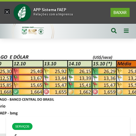
×
APP Sistema FAEP
BAIXAR
Relações com a Imprensa
SERVIÇOS