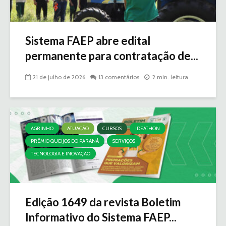
Sistema FAEP abre edital
permanente para contratação de...
21 de julho de 2026
13 comentários
2 min. leitura
AGRINHO
ATUAÇÃO
CURSOS
IDEATHON
PRÊMIO QUEIJOS DO PARANÁ
SERVIÇOS
TECNOLOGIA E INOVAÇÃO
Edição 1649 da revista Boletim
Informativo do Sistema FAEP...