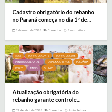
Cadastro obrigatório do rebanho
no Paraná começa no dia 1º de...
1 de maio de 2026
Comentar
3 min. leitura
AVES
BOVINO DE CORTE
BOVINO DE LEITE
MINUTO SISTEMA FAEP
OVINOS/CAPRINOS
PECUÁRIA
PEIXES
RÁDIO
SUÍNOS
Atualização obrigatória do
rebanho garante controle...
29 de abril de 2026
Comentar
1 min. leitura