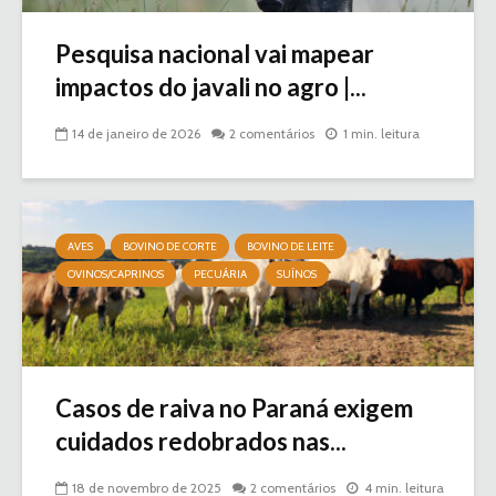
Pesquisa nacional vai mapear
impactos do javali no agro |...
14 de janeiro de 2026
2 comentários
1 min. leitura
AVES
BOVINO DE CORTE
BOVINO DE LEITE
OVINOS/CAPRINOS
PECUÁRIA
SUÍNOS
Casos de raiva no Paraná exigem
cuidados redobrados nas...
18 de novembro de 2025
2 comentários
4 min. leitura