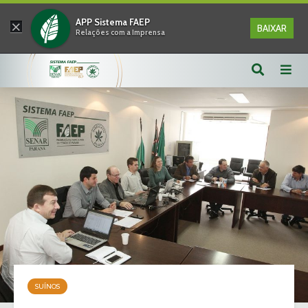
×
APP Sistema FAEP
BAIXAR
Relações com a Imprensa
SUÍNOS