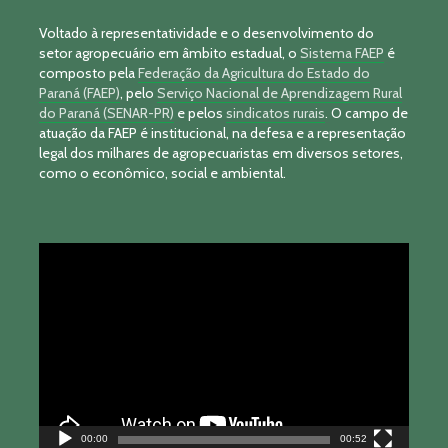
Voltado à representatividade e o desenvolvimento do
setor agropecuário em âmbito estadual, o
Sistema FAEP
é
composto pela
Federação da Agricultura do Estado do
Paraná (FAEP)
, pelo
Serviço Nacional de Aprendizagem Rural
do Paraná (SENAR-PR)
e pelos
sindicatos rurais
. O campo de
atuação da FAEP é institucional, na defesa e a representação
legal dos milhares de agropecuaristas em diversos setores,
como o econômico, social e ambiental.
Tocador
de
vídeo
00:00
00:52