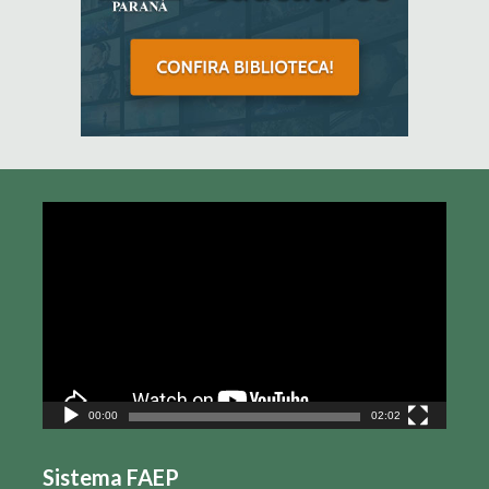
Tocador
de
vídeo
00:00
02:02
Sistema FAEP