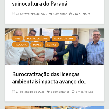
suinocultura do Paraná
23 de fevereiro de 2026
Comentar
2 min. leitura
AVES
BOVINO DE CORTE
BOVINO DE LEITE
PECUÁRIA
PEIXES
SUÍNOS
Burocratização das licenças
ambientais impacta avanço do...
27 de janeiro de 2026
2 comentários
2 min. leitura