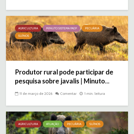
AGRICULTURA
MINUTO SISTEMA FAEP
PECUÁRIA
SUÍNOS
Produtor rural pode participar de
pesquisa sobre javalis | Minuto...
11 de março de 2026
Comentar
1 min. leitura
AGRICULTURA
ATUAÇÃO
PECUÁRIA
SUÍNOS