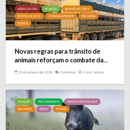
AGRICULTURA
ATUAÇÃO
BOVINO DE CORTE
BOVINO DE LEITE
OVINOS/CAPRINOS
PECUÁRIA
SUÍNOS
Novas regras para trânsito de
animais reforçam o combate da...
21 de janeiro de 2026
Comentar
3 min. leitura
ATUAÇÃO
MEIO AMBIENTE
MINUTO SISTEMA FAEP
PECUÁRIA
RÁDIO
SUÍNOS