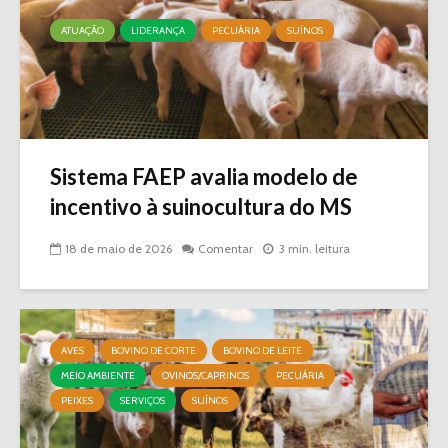
ATUAÇÃO
LIDERANÇA
PECUÁRIA
SUÍNOS
Sistema FAEP avalia modelo de
incentivo à suinocultura do MS
18 de maio de 2026
Comentar
3 min. leitura
AVES
BOVINO DE CORTE
BOVINO DE LEITE
MEIO AMBIENTE
OVINOS/CAPRINOS
PECUÁRIA
PEIXES
SERVIÇOS
SUÍNOS