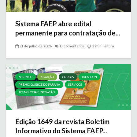
Sistema FAEP abre edital
permanente para contratação de...
21 de julho de 2026
13 comentários
2 min. leitura
AGRINHO
ATUAÇÃO
CURSOS
IDEATHON
PRÊMIO QUEIJOS DO PARANÁ
SERVIÇOS
TECNOLOGIA E INOVAÇÃO
Edição 1649 da revista Boletim
Informativo do Sistema FAEP...