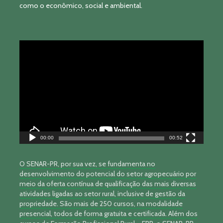
como o econômico, social e ambiental.
Tocador
de
vídeo
00:00
00:52
O SENAR-PR, por sua vez, se fundamenta no
desenvolvimento do potencial do setor agropecuário por
meio da oferta contínua de qualificação das mais diversas
atividades ligadas ao setor rural, inclusive de gestão da
propriedade. São mais de 250 cursos, na modalidade
presencial, todos de forma gratuita e certificada. Além dos