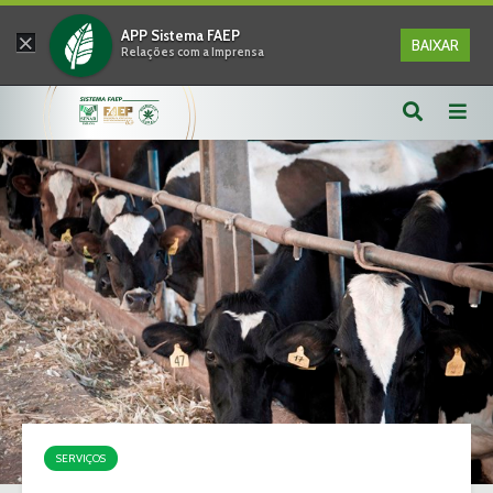
×
APP Sistema FAEP
BAIXAR
Relações com a Imprensa
SERVIÇOS