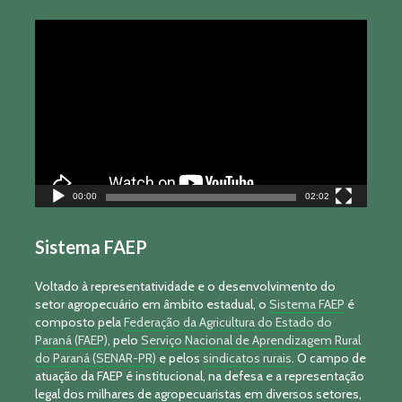
Tocador
de
vídeo
00:00
02:02
Sistema FAEP
Voltado à representatividade e o desenvolvimento do
setor agropecuário em âmbito estadual, o
Sistema FAEP
é
composto pela
Federação da Agricultura do Estado do
Paraná (FAEP)
, pelo
Serviço Nacional de Aprendizagem Rural
do Paraná (SENAR-PR)
e pelos
sindicatos rurais
. O campo de
atuação da FAEP é institucional, na defesa e a representação
legal dos milhares de agropecuaristas em diversos setores,