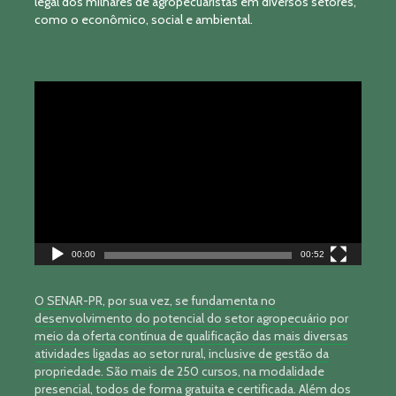
legal dos milhares de agropecuaristas em diversos setores,
como o econômico, social e ambiental.
Tocador
de
vídeo
00:00
00:52
O SENAR-PR, por sua vez, se fundamenta no
desenvolvimento do potencial do setor agropecuário por
meio da oferta contínua de qualificação das mais diversas
atividades ligadas ao setor rural, inclusive de gestão da
propriedade. São mais de 250 cursos, na modalidade
presencial, todos de forma gratuita e certificada. Além dos