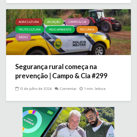
AGRICULTURA
ATUAÇÃO
CAMPO & CIA
FRUTICULTURA
MEIO AMBIENTE
PECUÁRIA
RÁDIO
Segurança rural começa na
prevenção | Campo & Cia #299
13 de julho de 2026
Comentar
1 min. leitura