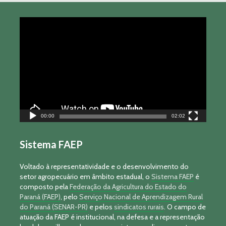
Tocador
de
vídeo
00:00
02:02
Sistema FAEP
Voltado à representatividade e o desenvolvimento do
setor agropecuário em âmbito estadual, o
Sistema FAEP
é
composto pela
Federação da Agricultura do Estado do
Paraná (FAEP)
, pelo
Serviço Nacional de Aprendizagem Rural
do Paraná (SENAR-PR)
e pelos
sindicatos rurais
. O campo de
atuação da FAEP é institucional, na defesa e a representação