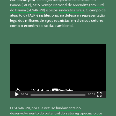
Paraná (FAEP)
, pelo
Serviço Nacional de Aprendizagem Rural
do Paraná (SENAR-PR)
e pelos
sindicatos rurais
. O campo de
atuação da FAEP é institucional, na defesa e a representação
legal dos milhares de agropecuaristas em diversos setores,
como o econômico, social e ambiental.
Tocador
de
vídeo
00:00
00:52
O SENAR-PR, por sua vez, se fundamenta no
desenvolvimento do potencial do setor agropecuário por