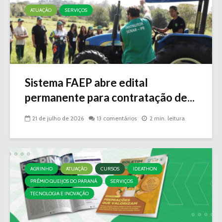
ATUAÇÃO
SERVIÇOS
Sistema FAEP abre edital
permanente para contratação de...
21 de julho de 2026
13 comentários
2 min. leitura
AGRINHO
ATUAÇÃO
CURSOS
IDEATHON
PRÊMIO QUEIJOS DO PARANÁ
SERVIÇOS
TECNOLOGIA E INOVAÇÃO