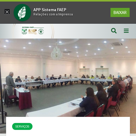
×
APP Sistema FAEP
BAIXAR
Relações com a Imprensa
SERVIÇOS