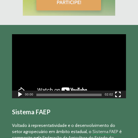
Tocador
de
vídeo
00:00
02:02
Sistema FAEP
Voltado à representatividade e o desenvolvimento do
setor agropecuário em âmbito estadual, o
Sistema FAEP
é
composto pela
Federação da Agricultura do Estado do