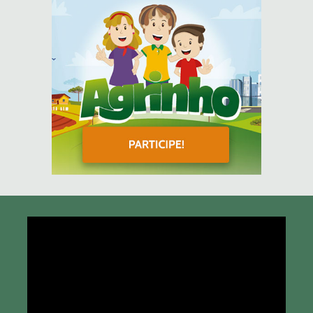
Tocador
de
vídeo