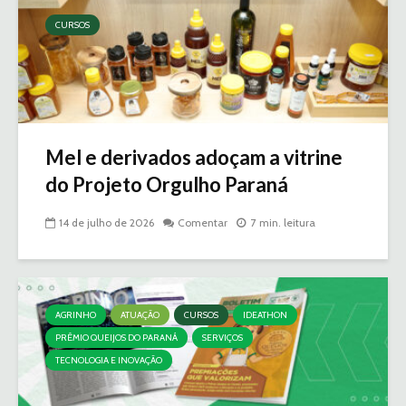
CURSOS
Mel e derivados adoçam a vitrine
do Projeto Orgulho Paraná
14 de julho de 2026
Comentar
7 min. leitura
AGRINHO
ATUAÇÃO
CURSOS
IDEATHON
PRÊMIO QUEIJOS DO PARANÁ
SERVIÇOS
TECNOLOGIA E INOVAÇÃO