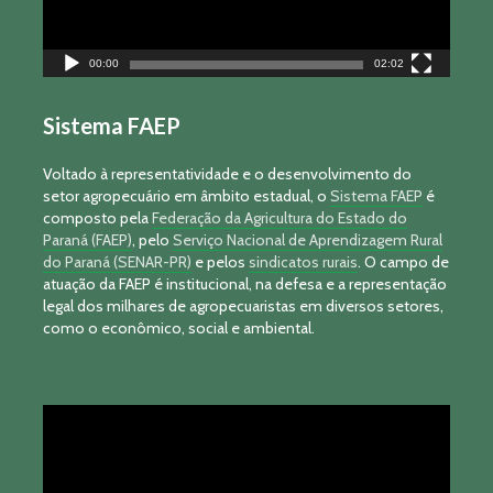
00:00
02:02
Sistema FAEP
Voltado à representatividade e o desenvolvimento do
setor agropecuário em âmbito estadual, o
Sistema FAEP
é
composto pela
Federação da Agricultura do Estado do
Paraná (FAEP)
, pelo
Serviço Nacional de Aprendizagem Rural
do Paraná (SENAR-PR)
e pelos
sindicatos rurais
. O campo de
atuação da FAEP é institucional, na defesa e a representação
legal dos milhares de agropecuaristas em diversos setores,
como o econômico, social e ambiental.
Tocador
de
vídeo