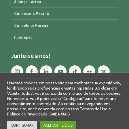
Aliança Láctea
Consecana Paraná
Conseleite Paraná
Fundepec
Junte-se a nós!
Usamos cookies em nosso site para melhorar sua experiência,
lembrando suas preferências e visitas repetidas. Ao clicar em
“Aceitar todos”, você concorda com o uso de todos os cookies.
No entanto, você pode visitar "Configurar" para fornecer um
consentimento controlado. Ao continuar navegando em
nosso site, você concorda com nossos Termos de Uso e
Política de Privacidade.
SAIBA MAIS
Sistema FAEP/SENAR-PR © 2026 · R. Marechal Deodoro, 450, 14º
andar - Curitiba - PR - CEP: 80010-010 - Fone: 41 2169-7988/2106-
CONFIGURAR
ACEITAR TODOS
0401 - Fax: 41 3323-2124