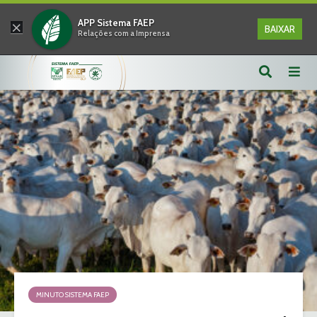
×
APP Sistema FAEP
BAIXAR
Relações com a Imprensa
MINUTO SISTEMA FAEP