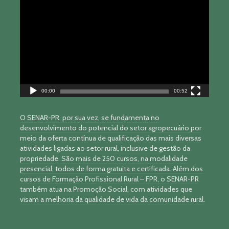
de
vídeo
00:00
00:52
O SENAR-PR, por sua vez, se fundamenta no
desenvolvimento do potencial do setor agropecuário por
meio da oferta contínua de qualificação das mais diversas
atividades ligadas ao setor rural, inclusive de gestão da
propriedade. São mais de 250 cursos, na modalidade
presencial, todos de forma gratuita e certificada. Além dos
cursos de Formação Profissional Rural – FPR, o SENAR-PR
também atua na Promoção Social, com atividades que
visam a melhoria da qualidade de vida da comunidade rural.