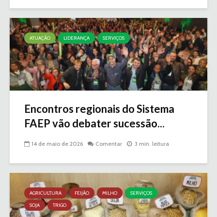
ATUAÇÃO
LIDERANÇA
SERVIÇOS
Encontros regionais do Sistema
FAEP vão debater sucessão...
14 de maio de 2026
Comentar
3 min. leitura
AGRICULTURA
FEIJÃO
MILHO
SERVIÇOS
SOJA
TRIGO