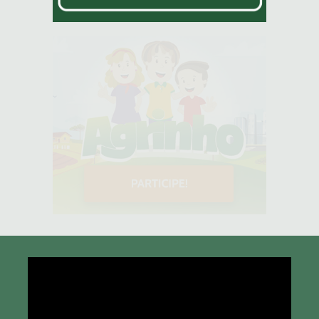
Tocador
de
vídeo