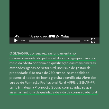
de
vídeo
00:00
00:52
O SENAR-PR, por sua vez, se fundamenta no
desenvolvimento do potencial do setor agropecuário por
meio da oferta contínua de qualificação das mais diversas
atividades ligadas ao setor rural, inclusive de gestão da
propriedade. São mais de 250 cursos, na modalidade
presencial, todos de forma gratuita e certificada. Além dos
cursos de Formação Profissional Rural – FPR, o SENAR-PR
também atua na Promoção Social, com atividades que
visam a melhoria da qualidade de vida da comunidade rural.