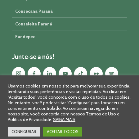
Consecana Paraná
Conseleite Paraná
Fundepec
Junte-se a nós!
Usamos cookies em nosso site para melhorar sua experiência,
lembrando suas preferências e visitas repetidas. Ao clicar em
“Aceitar todos”, você concorda com o uso de todos os cookies.
No entanto, você pode visitar "Configurar" para fornecer um
consentimento controlado. Ao continuar navegando em
nosso site, você concorda com nossos Termos de Uso e
Política de Privacidade.
SAIBA MAIS
Sistema FAEP/SENAR-PR © 2026 · R. Marechal Deodoro, 450, 14º
andar - Curitiba - PR - CEP: 80010-010 - Fone: 41 2169-7988/2106-
CONFIGURAR
ACEITAR TODOS
0401 - Fax: 41 3323-2124