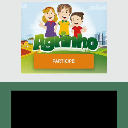
Tocador
de
vídeo