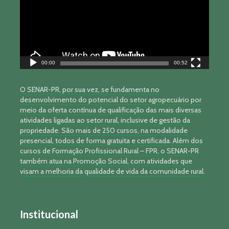
00:00
00:52
O SENAR-PR, por sua vez, se fundamenta no
desenvolvimento do potencial do setor agropecuário por
meio da oferta contínua de qualificação das mais diversas
atividades ligadas ao setor rural, inclusive de gestão da
propriedade. São mais de 250 cursos, na modalidade
presencial, todos de forma gratuita e certificada. Além dos
cursos de Formação Profissional Rural – FPR, o SENAR-PR
também atua na Promoção Social, com atividades que
visam a melhoria da qualidade de vida da comunidade rural.
Institucional