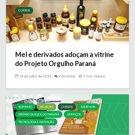
CURSOS
Mel e derivados adoçam a vitrine
do Projeto Orgulho Paraná
14 de julho de 2026
Comentar
7 min. leitura
AGRINHO
ATUAÇÃO
CURSOS
IDEATHON
PRÊMIO QUEIJOS DO PARANÁ
SERVIÇOS
TECNOLOGIA E INOVAÇÃO