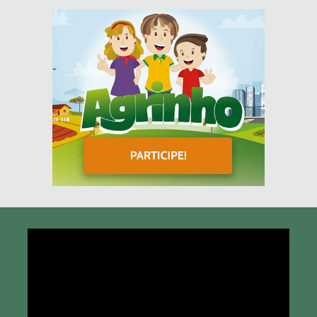
Tocador
de
vídeo