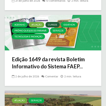
21 de julho de 2026
13 comentários
2 min. leitura
AGRINHO
ATUAÇÃO
CURSOS
IDEATHON
PRÊMIO QUEIJOS DO PARANÁ
SERVIÇOS
TECNOLOGIA E INOVAÇÃO
Edição 1649 da revista Boletim
Informativo do Sistema FAEP...
2 de julho de 2026
Comentar
2 min. leitura
ATUAÇÃO
SERVIÇOS