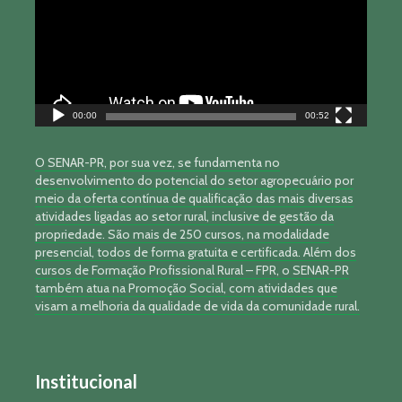
00:00
00:52
O SENAR-PR, por sua vez, se fundamenta no
desenvolvimento do potencial do setor agropecuário por
meio da oferta contínua de qualificação das mais diversas
atividades ligadas ao setor rural, inclusive de gestão da
propriedade. São mais de 250 cursos, na modalidade
presencial, todos de forma gratuita e certificada. Além dos
cursos de Formação Profissional Rural – FPR, o SENAR-PR
também atua na Promoção Social, com atividades que
visam a melhoria da qualidade de vida da comunidade rural.
Institucional