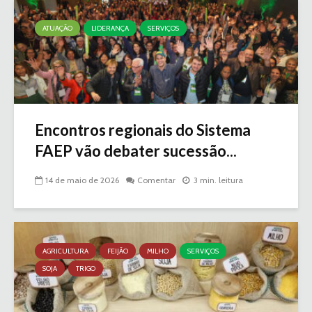
ATUAÇÃO
LIDERANÇA
SERVIÇOS
Encontros regionais do Sistema
FAEP vão debater sucessão...
14 de maio de 2026
Comentar
3 min. leitura
AGRICULTURA
FEIJÃO
MILHO
SERVIÇOS
SOJA
TRIGO