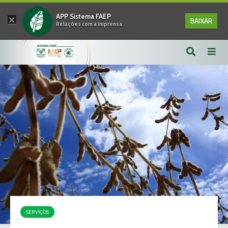
×
APP Sistema FAEP
BAIXAR
Relações com a Imprensa
SERVIÇOS