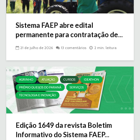
Sistema FAEP abre edital
permanente para contratação de...
21 de julho de 2026
13 comentários
2 min. leitura
AGRINHO
ATUAÇÃO
CURSOS
IDEATHON
PRÊMIO QUEIJOS DO PARANÁ
SERVIÇOS
TECNOLOGIA E INOVAÇÃO
Edição 1649 da revista Boletim
Informativo do Sistema FAEP...