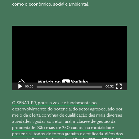
como o econômico, social e ambiental.
Tocador
de
vídeo
00:00
00:52
O SENAR-PR, por sua vez, se fundamenta no
desenvolvimento do potencial do setor agropecuário por
meio da oferta contínua de qualificação das mais diversas
atividades ligadas ao setor rural, inclusive de gestão da
propriedade. São mais de 250 cursos, na modalidade
presencial, todos de forma gratuita e certificada. Além dos