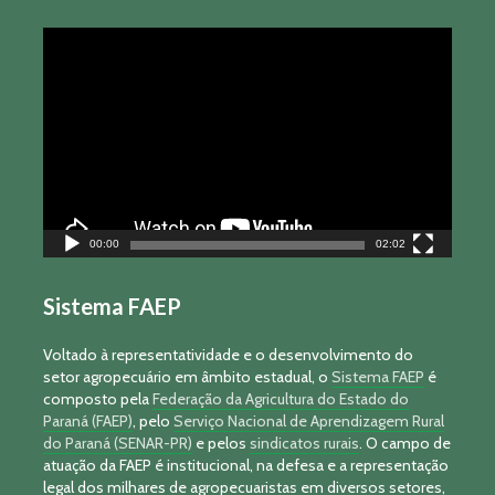
Tocador
de
vídeo
00:00
02:02
Sistema FAEP
Voltado à representatividade e o desenvolvimento do
setor agropecuário em âmbito estadual, o
Sistema FAEP
é
composto pela
Federação da Agricultura do Estado do
Paraná (FAEP)
, pelo
Serviço Nacional de Aprendizagem Rural
do Paraná (SENAR-PR)
e pelos
sindicatos rurais
. O campo de
atuação da FAEP é institucional, na defesa e a representação
legal dos milhares de agropecuaristas em diversos setores,