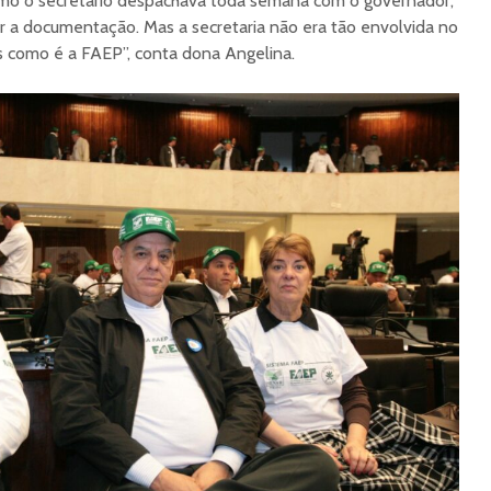
omo o secretário despachava toda semana com o governador,
ar a documentação. Mas a secretaria não era tão envolvida no
s como é a FAEP”, conta dona Angelina.