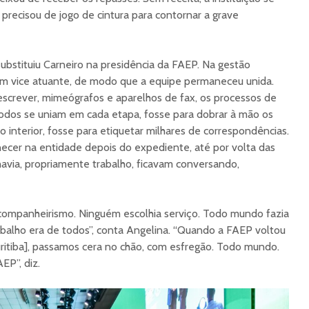
 precisou de jogo de cintura para contornar a grave
bstituiu Carneiro na presidência da FAEP. Na gestão
 um vice atuante, de modo que a equipe permaneceu unida.
crever, mimeógrafos e aparelhos de fax, os processos de
todos se uniam em cada etapa, fosse para dobrar à mão os
o interior, fosse para etiquetar milhares de correspondências.
er na entidade depois do expediente, até por volta das
ia, propriamente trabalho, ficavam conversando,
 companheirismo. Ninguém escolhia serviço. Todo mundo fazia
rabalho era de todos”, conta Angelina. “Quando a FAEP voltou
ritiba], passamos cera no chão, com esfregão. Todo mundo.
EP”, diz.