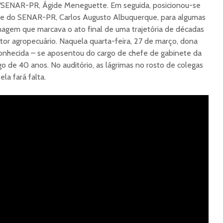
/SENAR-PR, Ágide Meneguette. Em seguida, posicionou-se
te do SENAR-PR, Carlos Augusto Albuquerque, para algumas
agem que marcava o ato final de uma trajetória de décadas
tor agropecuário. Naquela quarta-feira, 27 de março, dona
onhecida – se aposentou do cargo de chefe de gabinete da
o de 40 anos. No auditório, as lágrimas no rosto de colegas
la fará falta.