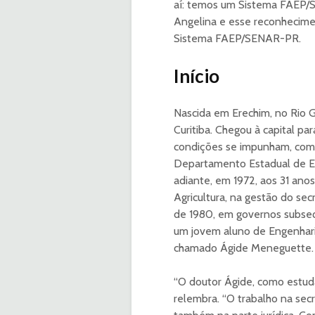
aí: temos um Sistema FAEP/
Angelina e esse reconhecime
Sistema FAEP/SENAR-PR.
Início
Nascida em Erechim, no Rio G
Curitiba. Chegou à capital p
condições se impunham, começ
Departamento Estadual de Est
adiante, em 1972, aos 31 ano
Agricultura, na gestão do se
de 1980, em governos subseq
um jovem aluno de Engenhari
chamado Ágide Meneguette.
“O doutor Ágide, como estuda
relembra. “O trabalho na secr