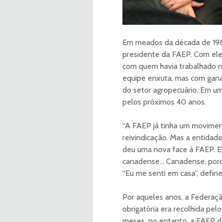
Em meados da década de 1980,
presidente da FAEP. Com ele, 
com quem havia trabalhado n
equipe enxuta, mas com gana
do setor agropecuário. Em um
pelos próximos 40 anos.
“A FAEP já tinha um moviment
reivindicação. Mas a entidad
deu uma nova face à FAEP. E
canadense… Canadense, porqu
“Eu me senti em casa”, define
Por aqueles anos, a Federaçã
obrigatória era recolhida pel
meses, no entanto, a FAEP de