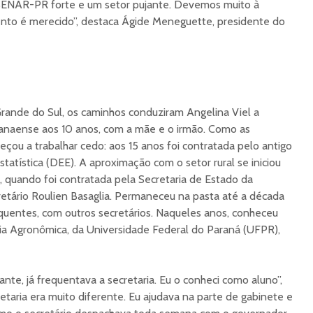
SENAR-PR forte e um setor pujante. Devemos muito à
nto é merecido”, destaca Ágide Meneguette, presidente do
rande do Sul, os caminhos conduziram Angelina Viel a
aranaense aos 10 anos, com a mãe e o irmão. Como as
ou a trabalhar cedo: aos 15 anos foi contratada pelo antigo
atística (DEE). A aproximação com o setor rural se iniciou
s, quando foi contratada pela Secretaria de Estado da
cretário Roulien Basaglia. Permaneceu na pasta até a década
uentes, com outros secretários. Naqueles anos, conheceu
a Agronômica, da Universidade Federal do Paraná (UFPR),
nte, já frequentava a secretaria. Eu o conheci como aluno”,
etaria era muito diferente. Eu ajudava na parte de gabinete e