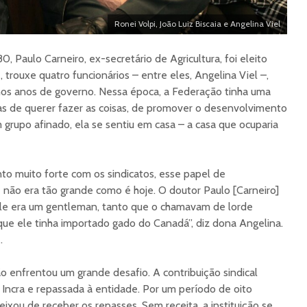
Ronei Volpi, João Luiz Biscaia e Angelina Viel
 Paulo Carneiro, ex-secretário de Agricultura, foi eleito
trouxe quatro funcionários – entre eles, Angelina Viel –,
os anos de governo. Nessa época, a Federação tinha uma
s de querer fazer as coisas, de promover o desenvolvimento
 grupo afinado, ela se sentiu em casa – a casa que ocuparia
o muito forte com os sindicatos, esse papel de
e não era tão grande como é hoje. O doutor Paulo [Carneiro]
le era um gentleman, tanto que o chamavam de lorde
e ele tinha importado gado do Canadá”, diz dona Angelina.
.
o enfrentou um grande desafio. A contribuição sindical
o Incra e repassada à entidade. Por um período de oito
ixou de receber os repasses. Sem receita, a instituição se