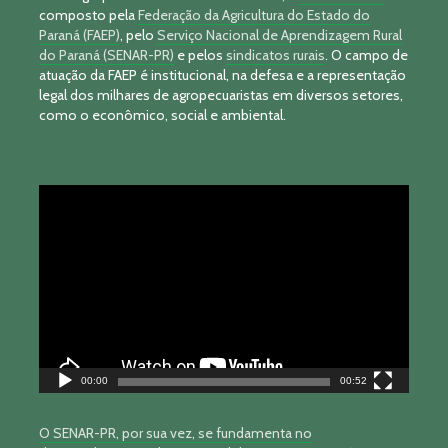
composto pela
Federação da Agricultura do Estado do
Paraná (FAEP)
, pelo
Serviço Nacional de Aprendizagem Rural
do Paraná (SENAR-PR)
e pelos
sindicatos rurais
. O campo de
atuação da FAEP é institucional, na defesa e a representação
legal dos milhares de agropecuaristas em diversos setores,
como o econômico, social e ambiental.
Tocador
de
vídeo
00:00
00:52
O SENAR-PR, por sua vez, se fundamenta no