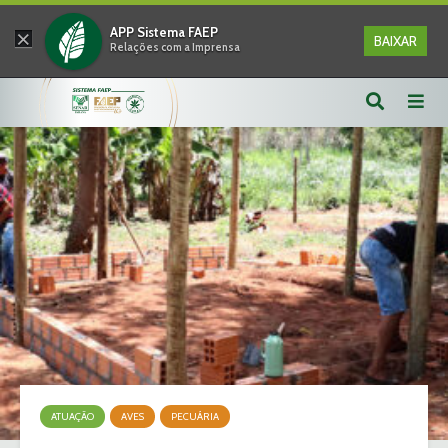
×
APP Sistema FAEP
BAIXAR
Relações com a Imprensa
ATUAÇÃO
AVES
PECUÁRIA