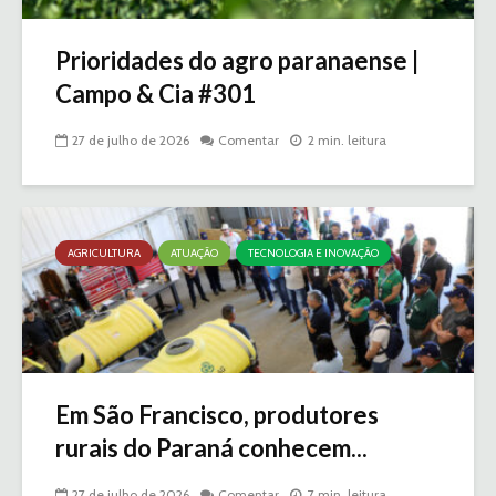
Prioridades do agro paranaense |
Campo & Cia #301
27 de julho de 2026
Comentar
2 min. leitura
AGRICULTURA
ATUAÇÃO
TECNOLOGIA E INOVAÇÃO
Em São Francisco, produtores
rurais do Paraná conhecem...
27 de julho de 2026
Comentar
7 min. leitura