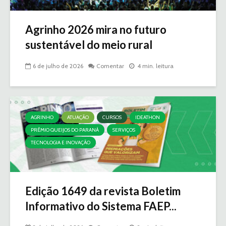
Agrinho 2026 mira no futuro
sustentável do meio rural
6 de julho de 2026
Comentar
4 min. leitura
AGRINHO
ATUAÇÃO
CURSOS
IDEATHON
PRÊMIO QUEIJOS DO PARANÁ
SERVIÇOS
TECNOLOGIA E INOVAÇÃO
Edição 1649 da revista Boletim
Informativo do Sistema FAEP...