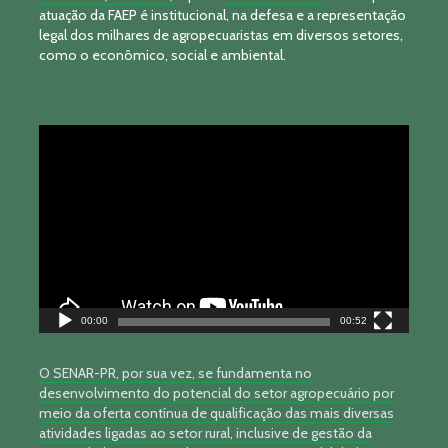
atuação da FAEP é institucional, na defesa e a representação
legal dos milhares de agropecuaristas em diversos setores,
como o econômico, social e ambiental.
Tocador
de
vídeo
00:00
00:52
O SENAR-PR, por sua vez, se fundamenta no
desenvolvimento do potencial do setor agropecuário por
meio da oferta contínua de qualificação das mais diversas
atividades ligadas ao setor rural, inclusive de gestão da