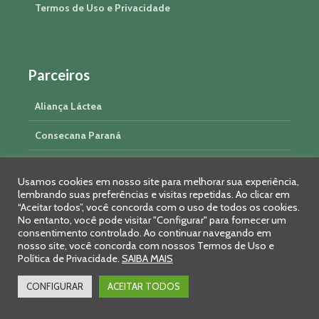
Termos de Uso e Privacidade
Parceiros
Aliança Láctea
Consecana Paraná
Conseleite Paraná
Usamos cookies em nosso site para melhorar sua experiência,
Fundepec
lembrando suas preferências e visitas repetidas. Ao clicar em
“Aceitar todos”, você concorda com o uso de todos os cookies.
No entanto, você pode visitar "Configurar" para fornecer um
consentimento controlado. Ao continuar navegando em
Junte-se a nós!
nosso site, você concorda com nossos Termos de Uso e
Política de Privacidade.
SAIBA MAIS
CONFIGURAR
ACEITAR TODOS