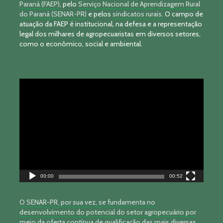
Paraná (FAEP)
, pelo
Serviço Nacional de Aprendizagem Rural
do Paraná (SENAR-PR)
e pelos
sindicatos rurais
. O campo de
atuação da FAEP é institucional, na defesa e a representação
legal dos milhares de agropecuaristas em diversos setores,
como o econômico, social e ambiental.
Tocador
de
vídeo
00:00
00:52
O SENAR-PR, por sua vez, se fundamenta no
desenvolvimento do potencial do setor agropecuário por
meio da oferta contínua de qualificação das mais diversas