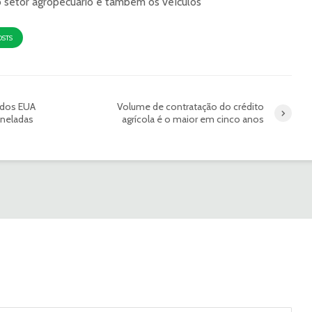
o setor agropecuário e também os veículos
OSTS
 dos EUA
Volume de contratação do crédito
oneladas
agrícola é o maior em cinco anos