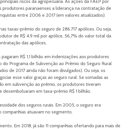
principais riscos da agropecuária. As ações da FAEP por
s produtores paranaenses a liderança na contratação de
onquistas entre 2006 e 2017 (em valores atualizados):
nas taxas-prêmio do seguro de 286.717 apólices. Ou seja,
utor de R$ 4,9 mil por apólice, 56,7% do valor total da
ontratação das apólices.
 pagaram R$ 1,1 bilhão em indenizações aos produtores
o do Programa de Subvenção ao Prêmio do Seguro Rural
os de 2017 ainda não foram divulgados). Ou seja, os
ociar esse valor graças ao seguro rural. Se somadas as
ido em subvenção ao prêmio, os produtores tiveram
s e desembolsaram em taxa-prêmio R$ 1 bilhão.
ssidade dos seguros rurais. Em 2005, o seguro era
tro companhias atuavam no segmento.
mento. Em 2018, já são 11 companhias ofertando para mais de