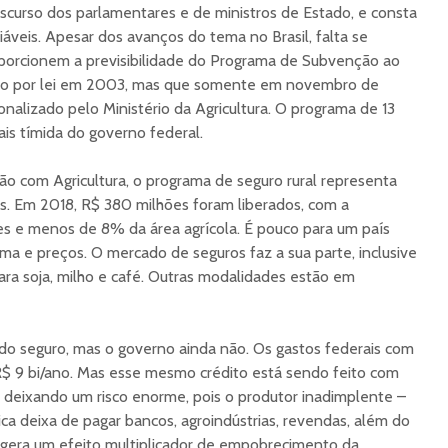
discurso dos parlamentares e de ministros de Estado, e consta
áveis. Apesar dos avanços do tema no Brasil, falta se
porcionem a previsibilidade do Programa de Subvenção ao
ado por lei em 2003, mas que somente em novembro de
alizado pelo Ministério da Agricultura. O programa de 13
mais tímida do governo federal.
o com Agricultura, o programa de seguro rural representa
s. Em 2018, R$ 380 milhões foram liberados, com a
es e menos de 8% da área agrícola. É pouco para um país
ima e preços. O mercado de seguros faz a sua parte, inclusive
para soja, milho e café. Outras modalidades estão em
a do seguro, mas o governo ainda não. Os gastos federais com
 R$ 9 bi/ano. Mas esse mesmo crédito está sendo feito com
, deixando um risco enorme, pois o produtor inadimplente –
ica deixa de pagar bancos, agroindústrias, revendas, além do
o gera um efeito multiplicador de empobrecimento da