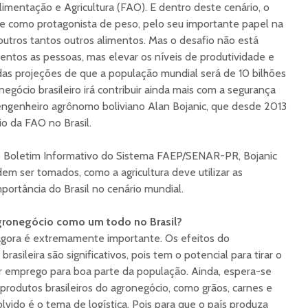
mentação e Agricultura (FAO). E dentro deste cenário, o
ce como protagonista de peso, pelo seu importante papel na
outros tantos outros alimentos. Mas o desafio não está
mentos as pessoas, mas elevar os níveis de produtividade e
as projeções de que a população mundial será de 10 bilhões
gócio brasileiro irá contribuir ainda mais com a segurança
 engenheiro agrônomo boliviano Alan Bojanic, que desde 2013
io da FAO no Brasil.
ao Boletim Informativo do Sistema FAEP/SENAR-PR, Bojanic
m ser tomados, como a agricultura deve utilizar as
mportância do Brasil no cenário mundial.
agronegócio como um todo no Brasil?
 agora é extremamente importante. Os efeitos do
asileira são significativos, pois tem o potencial para tirar o
dar emprego para boa parte da população. Ainda, espera-se
rodutos brasileiros do agronegócio, como grãos, carnes e
olvido é o tema de logística. Pois para que o país produza