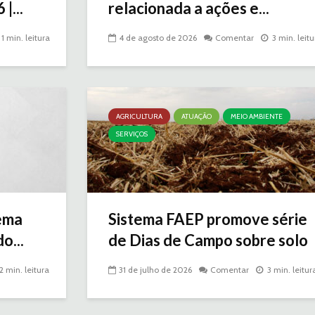
|...
relacionada a ações e...
1 min. leitura
4 de agosto de 2026
Comentar
3 min. leitu
AGRICULTURA
ATUAÇÃO
MEIO AMBIENTE
SERVIÇOS
ema
Sistema FAEP promove série
o...
de Dias de Campo sobre solo
2 min. leitura
31 de julho de 2026
Comentar
3 min. leitur