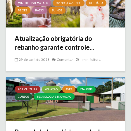
MINUTO SISTEMA FAEP
OVINOS/CAPRINOS
PECUÁRIA
PEIXES
RÁDIO
SUÍNOS
Atualização obrigatória do
rebanho garante controle...
29 de abril de 2026
Comentar
1 min. leitura
AGRICULTURA
ATUAÇÃO
AVES
CTA ASSIS
CURSOS
TECNOLOGIA E INOVAÇÃO