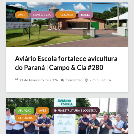
AVES
CAMPO & CIA
PECUÁRIA
RÁDIO
Aviário Escola fortalece avicultura
do Paraná | Campo & Cia #280
23 de fevereiro de 2026
Comentar
2 min. leitura
ATUAÇÃO
AVES
INFRAESTRUTURA E LOGÍSTICA
PECUÁRIA