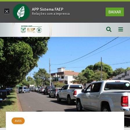
×
APP Sistema FAEP
BAIXAR
Relações com a Imprensa
AVES