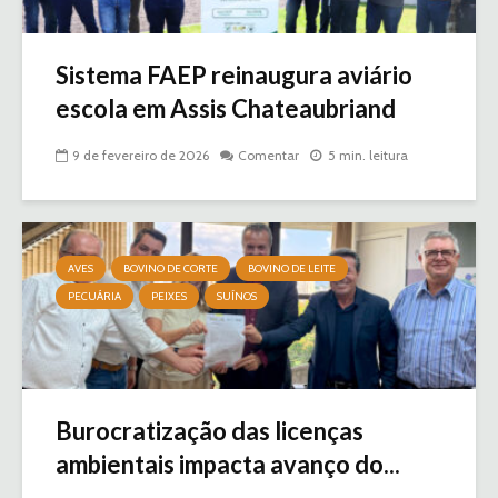
Sistema FAEP reinaugura aviário
escola em Assis Chateaubriand
9 de fevereiro de 2026
Comentar
5 min. leitura
AVES
BOVINO DE CORTE
BOVINO DE LEITE
PECUÁRIA
PEIXES
SUÍNOS
Burocratização das licenças
ambientais impacta avanço do...