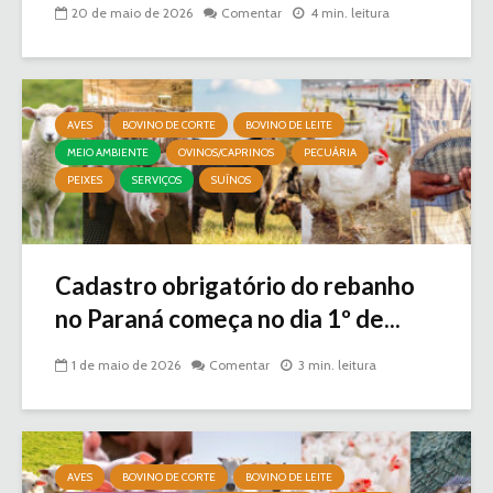
20 de maio de 2026
Comentar
4 min. leitura
AVES
BOVINO DE CORTE
BOVINO DE LEITE
MEIO AMBIENTE
OVINOS/CAPRINOS
PECUÁRIA
PEIXES
SERVIÇOS
SUÍNOS
Cadastro obrigatório do rebanho
no Paraná começa no dia 1º de...
1 de maio de 2026
Comentar
3 min. leitura
AVES
BOVINO DE CORTE
BOVINO DE LEITE