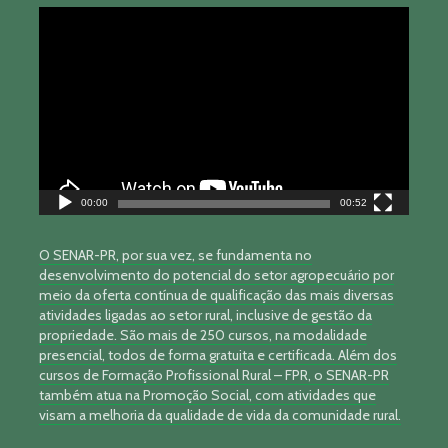
Tocador
de
vídeo
00:00
00:52
O SENAR-PR, por sua vez, se fundamenta no
desenvolvimento do potencial do setor agropecuário por
meio da oferta contínua de qualificação das mais diversas
atividades ligadas ao setor rural, inclusive de gestão da
propriedade. São mais de 250 cursos, na modalidade
presencial, todos de forma gratuita e certificada. Além dos
cursos de Formação Profissional Rural – FPR, o SENAR-PR
também atua na Promoção Social, com atividades que
visam a melhoria da qualidade de vida da comunidade rural.