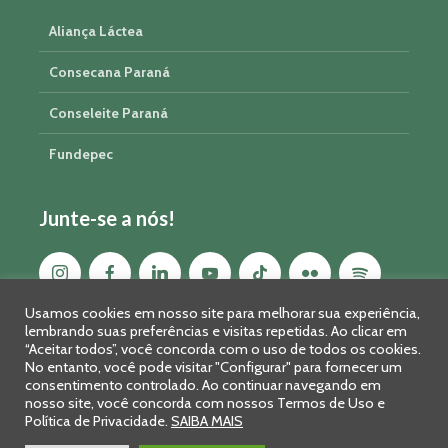
Aliança Láctea
Consecana Paraná
Conseleite Paraná
Fundepec
Junte-se a nós!
Usamos cookies em nosso site para melhorar sua experiência,
lembrando suas preferências e visitas repetidas. Ao clicar em
“Aceitar todos”, você concorda com o uso de todos os cookies.
No entanto, você pode visitar "Configurar" para fornecer um
consentimento controlado. Ao continuar navegando em
nosso site, você concorda com nossos Termos de Uso e
Política de Privacidade.
SAIBA MAIS
Sistema FAEP/SENAR-PR © 2026 · R. Marechal Deodoro, 450, 14º
andar - Curitiba - PR - CEP: 80010-010 - Fone: 41 2169-7988/2106-