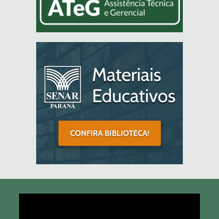
Tocador
de
vídeo