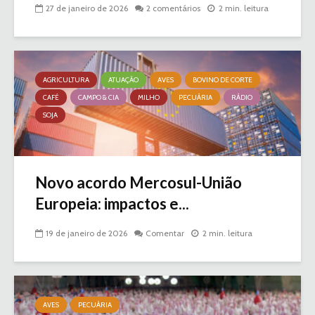
27 de janeiro de 2026
2 comentários
2 min. leitura
AGRICULTURA
ATUAÇÃO
AVES
BOVINO DE CORTE
CAFÉ
CAMPO & CIA
MILHO
PECUÁRIA
RÁDIO
SOJA
Novo acordo Mercosul-União
Europeia: impactos e...
19 de janeiro de 2026
Comentar
2 min. leitura
AVES
PECUÁRIA