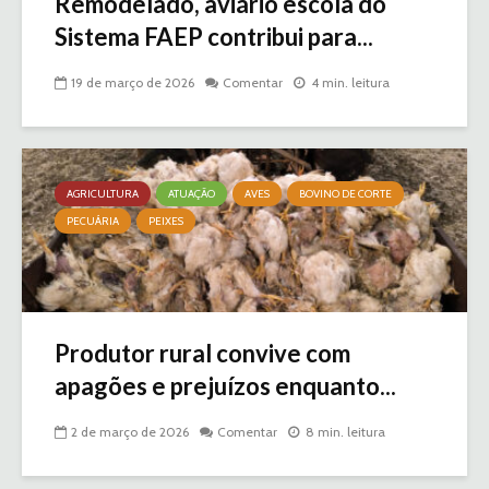
Remodelado, aviário escola do
Sistema FAEP contribui para...
19 de março de 2026
Comentar
4 min. leitura
AGRICULTURA
ATUAÇÃO
AVES
BOVINO DE CORTE
PECUÁRIA
PEIXES
Produtor rural convive com
apagões e prejuízos enquanto...
2 de março de 2026
Comentar
8 min. leitura