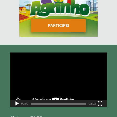
Tocador
de
vídeo
00:00
02:02