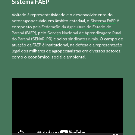
Sistema FAEP
Voltado à representatividade e o desenvolvimento do
setor agropecuário em âmbito estadual, o
Sistema FAEP
é
composto pela
Federação da Agricultura do Estado do
Paraná (FAEP)
, pelo
Serviço Nacional de Aprendizagem Rural
do Paraná (SENAR-PR)
e pelos
sindicatos rurais
. O campo de
atuação da FAEP é institucional, na defesa e a representação
legal dos milhares de agropecuaristas em diversos setores,
como o econômico, social e ambiental.
Tocador
de
vídeo