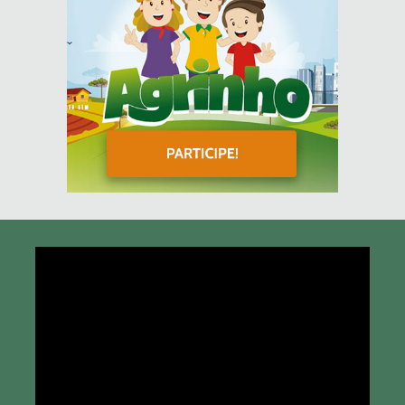
Tocador
de
vídeo