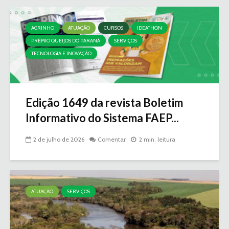
AGRINHO
ATUAÇÃO
CURSOS
IDEATHON
PRÊMIO QUEIJOS DO PARANÁ
SERVIÇOS
TECNOLOGIA E INOVAÇÃO
Edição 1649 da revista Boletim
Informativo do Sistema FAEP...
2 de julho de 2026
Comentar
2 min. leitura
ATUAÇÃO
SERVIÇOS