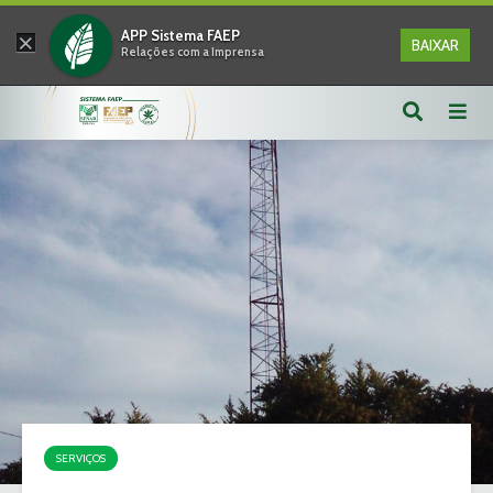
×
APP Sistema FAEP
BAIXAR
Relações com a Imprensa
SERVIÇOS