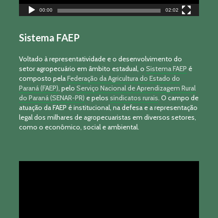
00:00
02:02
Sistema FAEP
Voltado à representatividade e o desenvolvimento do
setor agropecuário em âmbito estadual, o
Sistema FAEP
é
composto pela
Federação da Agricultura do Estado do
Paraná (FAEP)
, pelo
Serviço Nacional de Aprendizagem Rural
do Paraná (SENAR-PR)
e pelos
sindicatos rurais
. O campo de
atuação da FAEP é institucional, na defesa e a representação
legal dos milhares de agropecuaristas em diversos setores,
como o econômico, social e ambiental.
Tocador
de
vídeo