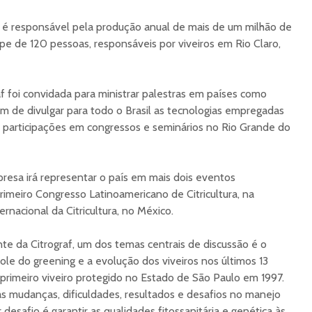
f é responsável pela produção anual de mais de um milhão de
e de 120 pessoas, responsáveis por viveiros em Rio Claro,
f foi convidada para ministrar palestras em países como
m de divulgar para todo o Brasil as tecnologias empregadas
 participações em congressos e seminários no Rio Grande do
resa irá representar o país em mais dois eventos
rimeiro Congresso Latinoamericano de Citricultura, na
nacional da Citricultura, no México.
te da Citrograf, um dos temas centrais de discussão é o
role do greening e a evolução dos viveiros nos últimos 13
primeiro viveiro protegido no Estado de São Paulo em 1997.
as mudanças, dificuldades, resultados e desafios no manejo
 desafio é garantir as qualidades fitossanitária e genética às