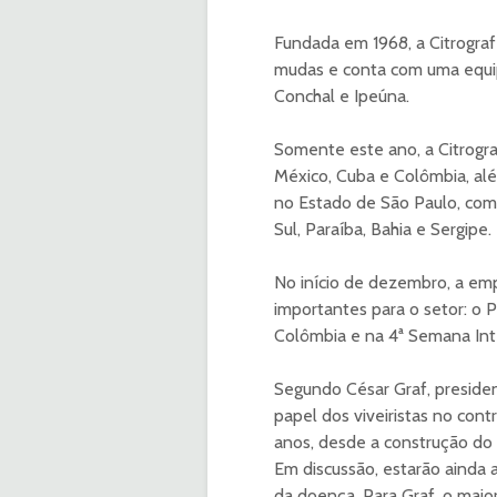
Fundada em 1968, a Citrogra
mudas e conta com uma equip
Conchal e Ipeúna.
Somente este ano, a Citrogra
México, Cuba e Colômbia, alé
no Estado de São Paulo, com
Sul, Paraíba, Bahia e Sergipe.
No início de dezembro, a emp
importantes para o setor: o P
Colômbia e na 4ª Semana Inter
Segundo César Graf, presiden
papel dos viveiristas no cont
anos, desde a construção do 
Em discussão, estarão ainda 
da doença. Para Graf, o maior