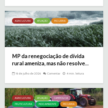
AGRICULTURA
ATUAÇÃO
PECUÁRIA
MP da renegociação de dívida
rural ameniza, mas não resolve...
16 de julho de 2026
Comentar
4 min. leitura
AGRICULTURA
ATUAÇÃO
CAMPO & CIA
FRUTICULTURA
MEIO AMBIENTE
PECUÁRIA