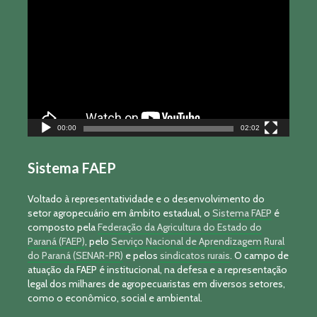
de
vídeo
00:00
02:02
Sistema FAEP
Voltado à representatividade e o desenvolvimento do
setor agropecuário em âmbito estadual, o
Sistema FAEP
é
composto pela
Federação da Agricultura do Estado do
Paraná (FAEP)
, pelo
Serviço Nacional de Aprendizagem Rural
do Paraná (SENAR-PR)
e pelos
sindicatos rurais
. O campo de
atuação da FAEP é institucional, na defesa e a representação
legal dos milhares de agropecuaristas em diversos setores,
como o econômico, social e ambiental.