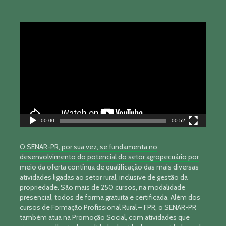
Tocador
de
vídeo
00:00
00:52
O SENAR-PR, por sua vez, se fundamenta no
desenvolvimento do potencial do setor agropecuário por
meio da oferta contínua de qualificação das mais diversas
atividades ligadas ao setor rural, inclusive de gestão da
propriedade. São mais de 250 cursos, na modalidade
presencial, todos de forma gratuita e certificada. Além dos
cursos de Formação Profissional Rural – FPR, o SENAR-PR
também atua na Promoção Social, com atividades que