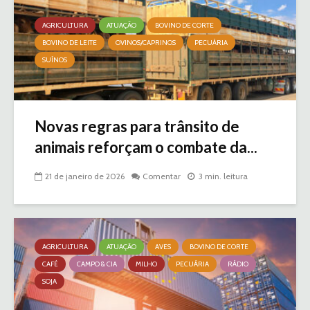
AGRICULTURA
ATUAÇÃO
BOVINO DE CORTE
BOVINO DE LEITE
OVINOS/CAPRINOS
PECUÁRIA
SUÍNOS
Novas regras para trânsito de
animais reforçam o combate da...
21 de janeiro de 2026
Comentar
3 min. leitura
AGRICULTURA
ATUAÇÃO
AVES
BOVINO DE CORTE
CAFÉ
CAMPO & CIA
MILHO
PECUÁRIA
RÁDIO
SOJA