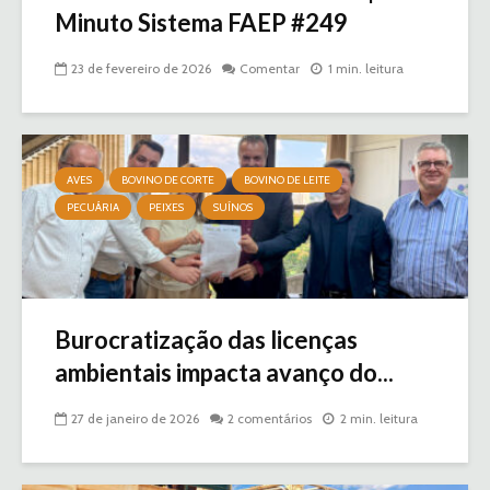
Minuto Sistema FAEP #249
23 de fevereiro de 2026
Comentar
1 min. leitura
AVES
BOVINO DE CORTE
BOVINO DE LEITE
PECUÁRIA
PEIXES
SUÍNOS
Burocratização das licenças
ambientais impacta avanço do...
27 de janeiro de 2026
2 comentários
2 min. leitura