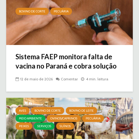
BOVINO DE CORTE
PECUÁRIA
Sistema FAEP monitora falta de
vacina no Paraná e cobra solução
12 de maio de 2026
Comentar
4 min. leitura
AVES
BOVINO DE CORTE
BOVINO DE LEITE
MEIO AMBIENTE
OVINOS/CAPRINOS
PECUÁRIA
PEIXES
SERVIÇOS
SUÍNOS