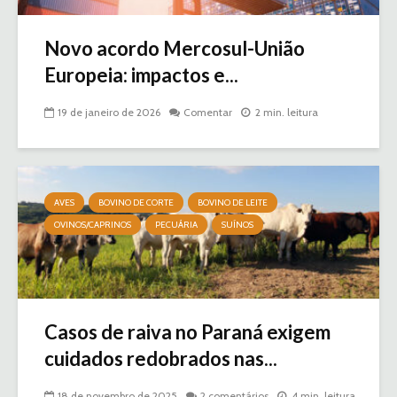
Novo acordo Mercosul-União
Europeia: impactos e...
19 de janeiro de 2026
Comentar
2 min. leitura
AVES
BOVINO DE CORTE
BOVINO DE LEITE
OVINOS/CAPRINOS
PECUÁRIA
SUÍNOS
Casos de raiva no Paraná exigem
cuidados redobrados nas...
18 de novembro de 2025
2 comentários
4 min. leitura