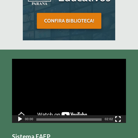
Tocador
de
vídeo
00:00
02:02
Sistema FAEP