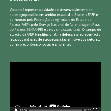
Voltado à representatividade e o desenvolvimento do
setor agropecuário em âmbito estadual, o
Sistema FAEP
é
composto pela
Federação da Agricultura do Estado do
Paraná (FAEP)
, pelo
Serviço Nacional de Aprendizagem Rural
do Paraná (SENAR-PR)
e pelos
sindicatos rurais
. O campo de
atuação da FAEP é institucional, na defesa e a representação
legal dos milhares de agropecuaristas em diversos setores,
como o econômico, social e ambiental.
Tocador
de
vídeo
00:00
00:52