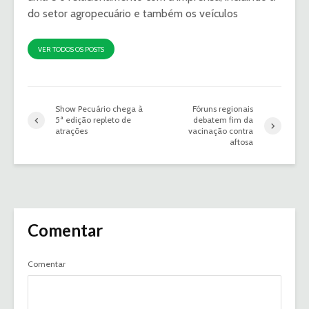
do setor agropecuário e também os veículos
VER TODOS OS POSTS
Show Pecuário chega à
Fóruns regionais
5ª edição repleto de
debatem fim da
atrações
vacinação contra
aftosa
Comentar
Comentar