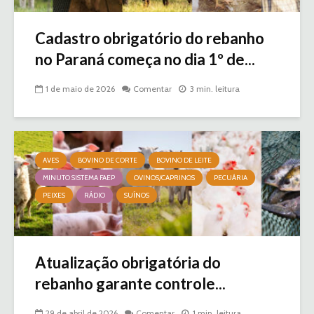
Cadastro obrigatório do rebanho
no Paraná começa no dia 1º de...
1 de maio de 2026
Comentar
3 min. leitura
AVES
BOVINO DE CORTE
BOVINO DE LEITE
MINUTO SISTEMA FAEP
OVINOS/CAPRINOS
PECUÁRIA
PEIXES
RÁDIO
SUÍNOS
Atualização obrigatória do
rebanho garante controle...
29 de abril de 2026
Comentar
1 min. leitura