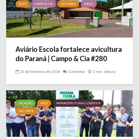
AVES
CAMPO & CIA
PECUÁRIA
RÁDIO
Aviário Escola fortalece avicultura
do Paraná | Campo & Cia #280
23 de fevereiro de 2026
Comentar
2 min. leitura
ATUAÇÃO
AVES
INFRAESTRUTURA E LOGÍSTICA
PECUÁRIA