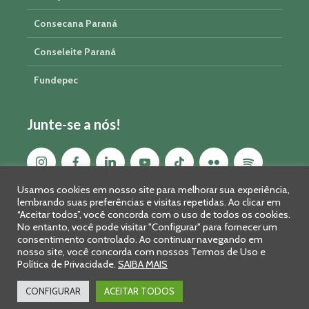
Consecana Paraná
Conseleite Paraná
Fundepec
Junte-se a nós!
Usamos cookies em nosso site para melhorar sua experiência,
lembrando suas preferências e visitas repetidas. Ao clicar em
“Aceitar todos”, você concorda com o uso de todos os cookies.
No entanto, você pode visitar "Configurar" para fornecer um
consentimento controlado. Ao continuar navegando em
nosso site, você concorda com nossos Termos de Uso e
Política de Privacidade.
SAIBA MAIS
Sistema FAEP/SENAR-PR © 2026 · R. Marechal Deodoro, 450, 14º
andar - Curitiba - PR - CEP: 80010-010 - Fone: 41 2169-7988/2106-
CONFIGURAR
ACEITAR TODOS
0401 - Fax: 41 3323-2124