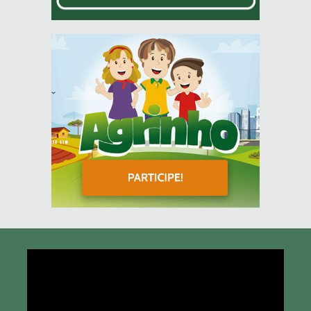
Tocador
de
vídeo