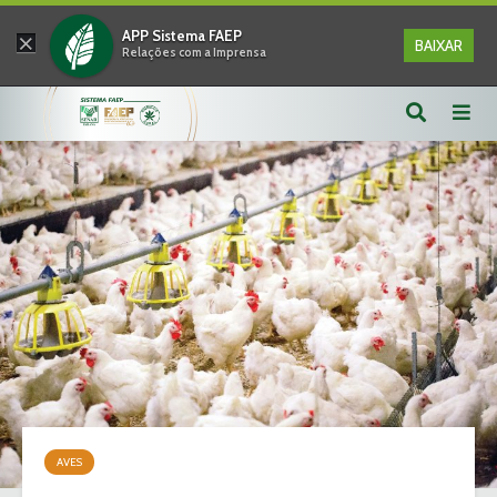
×
APP Sistema FAEP
BAIXAR
Relações com a Imprensa
AVES