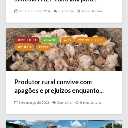
19 de março de 2026
Comentar
4 min. leitura
AGRICULTURA
ATUAÇÃO
AVES
BOVINO DE CORTE
PECUÁRIA
PEIXES
Produtor rural convive com
apagões e prejuízos enquanto...
2 de março de 2026
Comentar
8 min. leitura