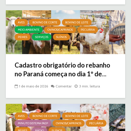
AVES
BOVINO DE CORTE
BOVINO DE LEITE
MEIO AMBIENTE
OVINOS/CAPRINOS
PECUÁRIA
PEIXES
SERVIÇOS
SUÍNOS
Cadastro obrigatório do rebanho
no Paraná começa no dia 1º de...
1 de maio de 2026
Comentar
3 min. leitura
AVES
BOVINO DE CORTE
BOVINO DE LEITE
MINUTO SISTEMA FAEP
OVINOS/CAPRINOS
PECUÁRIA
PEIXES
RÁDIO
SUÍNOS