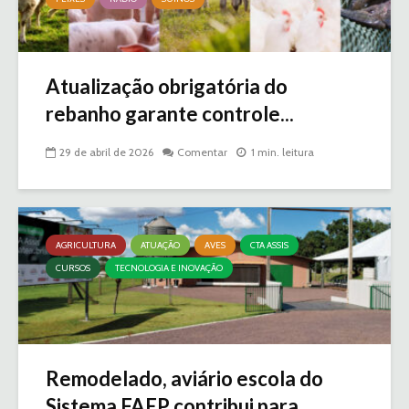
Atualização obrigatória do
rebanho garante controle...
29 de abril de 2026
Comentar
1 min. leitura
AGRICULTURA
ATUAÇÃO
AVES
CTA ASSIS
CURSOS
TECNOLOGIA E INOVAÇÃO
Remodelado, aviário escola do
Sistema FAEP contribui para...