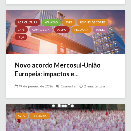
AGRICULTURA
ATUAÇÃO
AVES
BOVINO DE CORTE
CAFÉ
CAMPO & CIA
MILHO
PECUÁRIA
RÁDIO
SOJA
Novo acordo Mercosul-União
Europeia: impactos e...
19 de janeiro de 2026
Comentar
2 min. leitura
AVES
PECUÁRIA