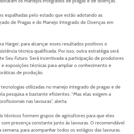
adotaram os manejos integrados de pragas e de doenças.
es espalhadas pelo estado que estão adotando as
grado de Pragas e do Manejo Integrado de Doenças em
Harger, para alcançar esses resultados positivos o
stência técnica qualificada. Por isso, outra estratégia será
 Seu Futuro. Será incentivada a participação de produtores
as e exposições técnicas para ampliar o conhecimento e
práticas de produção.
tecnologias utilizadas no manejo integrado de pragas e de
a pesquisa e bastante eficientes. “Mas elas exigem a
ofissionais nas lavouras”, alerta.
ais técnicos formem grupos de agricultores para que eles
 com presença constante junto às lavouras. O recomendável
a semana, para acompanhar todos os estágios das lavouras.