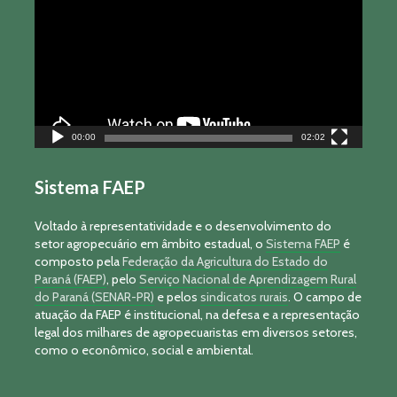
vídeo
00:00
02:02
Sistema FAEP
Voltado à representatividade e o desenvolvimento do
setor agropecuário em âmbito estadual, o
Sistema FAEP
é
composto pela
Federação da Agricultura do Estado do
Paraná (FAEP)
, pelo
Serviço Nacional de Aprendizagem Rural
do Paraná (SENAR-PR)
e pelos
sindicatos rurais
. O campo de
atuação da FAEP é institucional, na defesa e a representação
legal dos milhares de agropecuaristas em diversos setores,
como o econômico, social e ambiental.