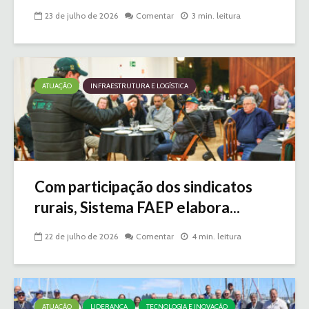
23 de julho de 2026
Comentar
3 min. leitura
ATUAÇÃO
INFRAESTRUTURA E LOGÍSTICA
Com participação dos sindicatos
rurais, Sistema FAEP elabora...
22 de julho de 2026
Comentar
4 min. leitura
ATUAÇÃO
LIDERANÇA
TECNOLOGIA E INOVAÇÃO