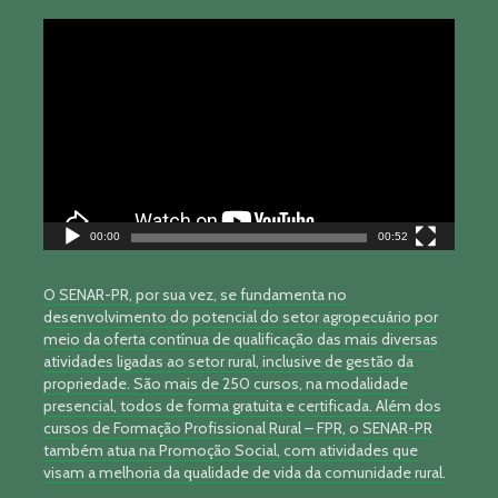
Tocador
de
vídeo
00:00
00:52
O SENAR-PR, por sua vez, se fundamenta no
desenvolvimento do potencial do setor agropecuário por
meio da oferta contínua de qualificação das mais diversas
atividades ligadas ao setor rural, inclusive de gestão da
propriedade. São mais de 250 cursos, na modalidade
presencial, todos de forma gratuita e certificada. Além dos
cursos de Formação Profissional Rural – FPR, o SENAR-PR
também atua na Promoção Social, com atividades que
visam a melhoria da qualidade de vida da comunidade rural.