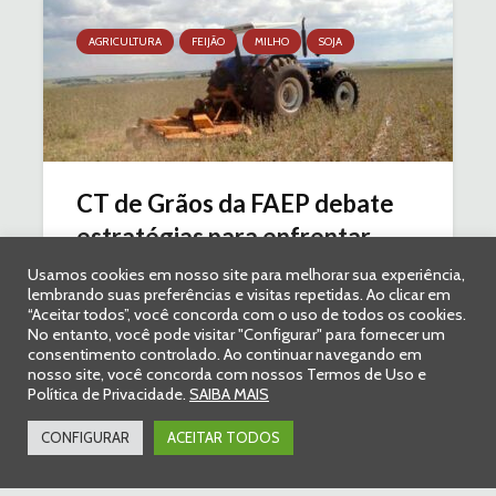
AGRICULTURA
FEIJÃO
MILHO
SOJA
CT de Grãos da FAEP debate
estratégias para enfrentar...
Usamos cookies em nosso site para melhorar sua experiência,
19 de janeiro de 2022
1 comentário
4 min. leitura
lembrando suas preferências e visitas repetidas. Ao clicar em
“Aceitar todos”, você concorda com o uso de todos os cookies.
No entanto, você pode visitar "Configurar" para fornecer um
consentimento controlado. Ao continuar navegando em
nosso site, você concorda com nossos Termos de Uso e
Política de Privacidade.
SAIBA MAIS
CONFIGURAR
ACEITAR TODOS