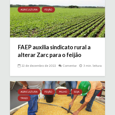
AGRICULTURA
FEIJÃO
FAEP auxilia sindicato rural a
alterar Zarc para o feijão
22 de dezembro de 2022
Comentar
3 min. leitura
AGRICULTURA
FEIJÃO
MILHO
SOJA
TRIGO