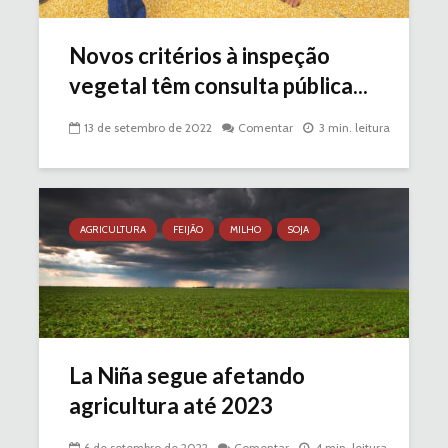
Novos critérios à inspeção
vegetal têm consulta pública...
13 de setembro de 2022
Comentar
3 min. leitura
AGRICULTURA
FEIJÃO
MILHO
SOJA
La Niña segue afetando
agricultura até 2023
6 de setembro de 2022
Comentar
4 min. leitura